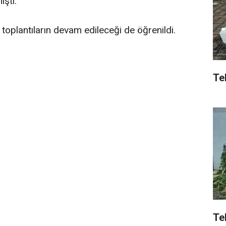
işti.
n toplantıların devam edileceği de öğrenildi.
Tek
Te