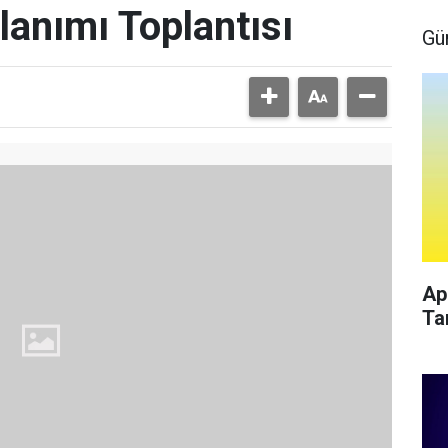
llanımı Toplantısı
Gü
Ap
Ta