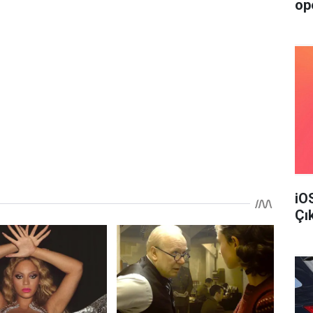
op
iO
Çı