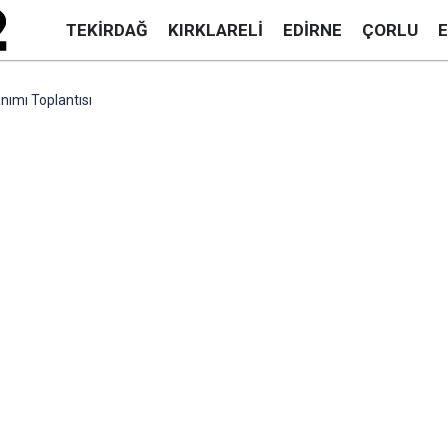
TEKIRDAĞ
KIRKLARELI
EDIRNE
ÇORLU
anımı Toplantısı