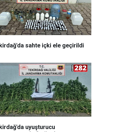
irdağ'da sahte içki ele geçirildi
kirdağ'da uyuşturucu