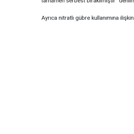
tamamen serbest bırakılmıştır” denilm
Ayrıca nitratlı gübre kullanımına ilişki