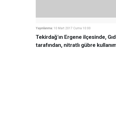
Yayınlanma:
10 Mart 2017 Cuma 10:00
Tekirdağ’ın Ergene ilçesinde, Gı
tarafından, nitratlı gübre kullanı