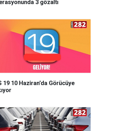
erasyonunda 3 gözaltı
S 19 10 Haziran’da Görücüye
kıyor