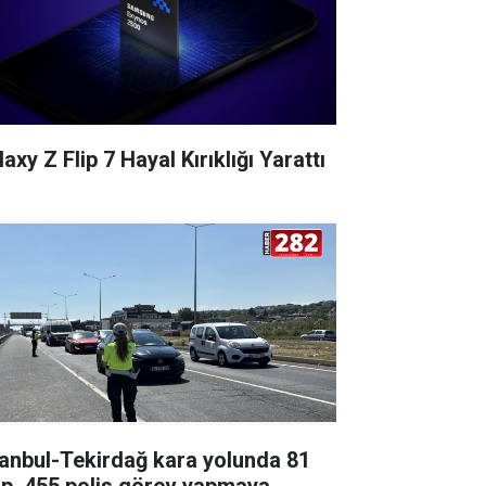
axy Z Flip 7 Hayal Kırıklığı Yarattı
tanbul-Tekirdağ kara yolunda 81
ip, 455 polis görev yapmaya