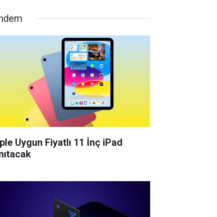
ndem
ple Uygun Fiyatlı 11 İnç iPad
nıtacak