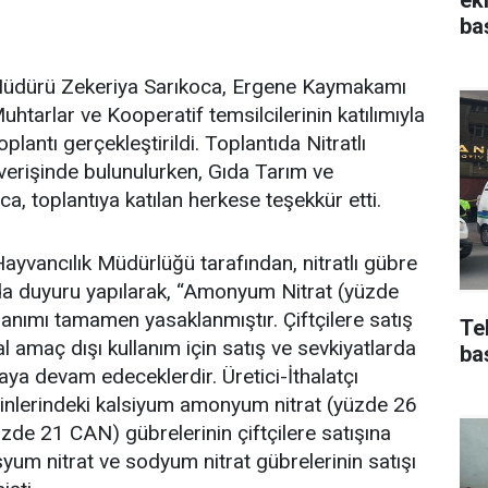
ba
 Müdürü Zekeriya Sarıkoca, Ergene Kaymakamı
uhtarlar ve Kooperatif temsilcilerinin katılımıyla
 toplantı gerçekleştirildi. Toplantıda Nitratlı
ışverişinde bulunulurken, Gıda Tarım ve
a, toplantıya katılan herkese teşekkür etti.
yvancılık Müdürlüğü tarafından, nitratlı gübre
arda duyuru yapılarak, “Amonyum Nitrat (yüzde
anımı tamamen yasaklanmıştır. Çiftçilere satış
Te
 amaç dışı kullanım için satış ve sevkiyatlarda
ba
maya devam edeceklerdir. Üretici-İthalatçı
eminlerindeki kalsiyum amonyum nitrat (yüzde 26
de 21 CAN) gübrelerinin çiftçilere satışına
asyum nitrat ve sodyum nitrat gübrelerinin satışı