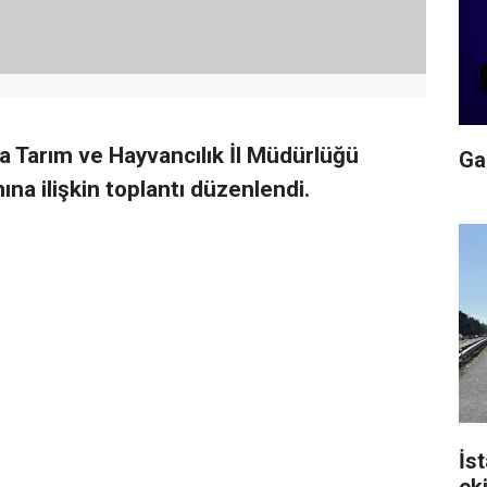
da Tarım ve Hayvancılık İl Müdürlüğü
Gal
mına ilişkin toplantı düzenlendi.
İs
ek