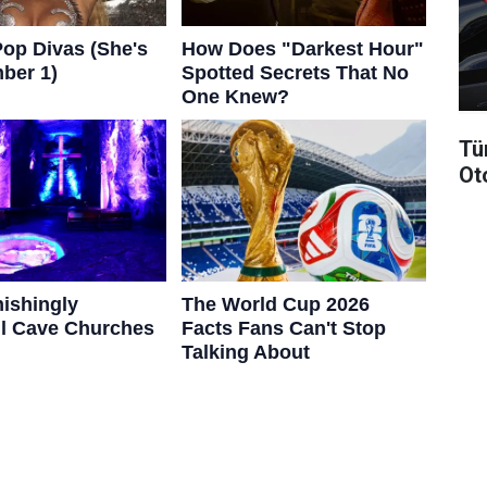
Tü
Ot