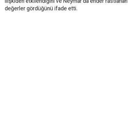
ilişkiden etkilendiğini ve Neymar'da ender rastlanan
değerler gördüğünü ifade etti.