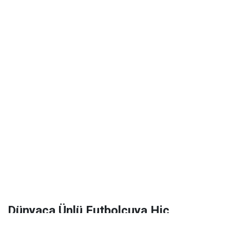
Dünyaca Ünlü Futbolcuya Hiç
Tanımadığı Birinden 1 Milyar Dolar