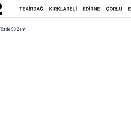
TEKIRDAĞ
KIRKLARELI
EDIRNE
ÇORLU
 Yüzde 50 Zam!