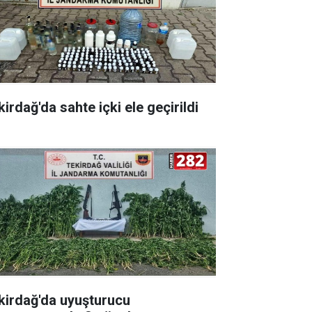
irdağ'da sahte içki ele geçirildi
kirdağ'da uyuşturucu