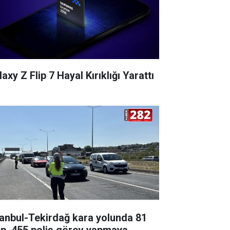
axy Z Flip 7 Hayal Kırıklığı Yarattı
tanbul-Tekirdağ kara yolunda 81
ip, 455 polis görev yapmaya