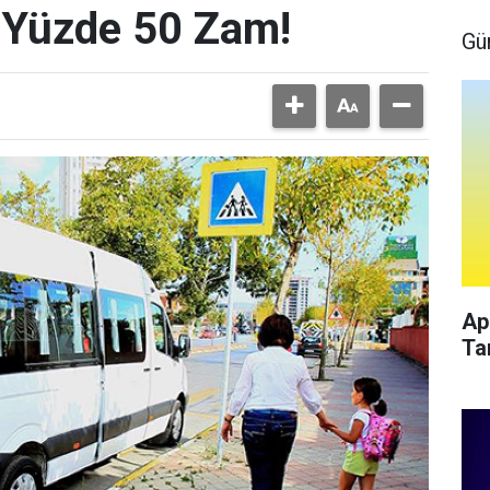
e Yüzde 50 Zam!
Gü
Ap
Ta