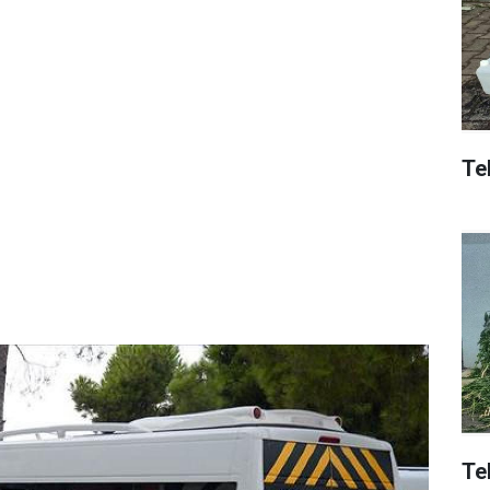
Tek
Te