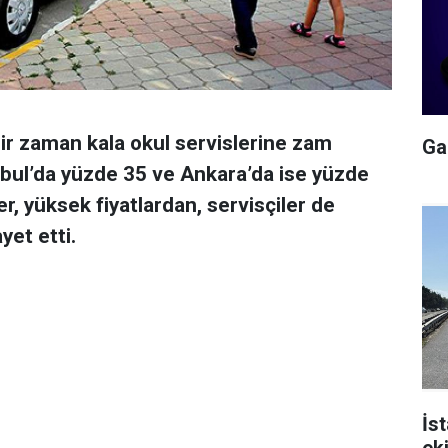
bir zaman kala okul servislerine zam
Gal
bul’da yüzde 35 ve Ankara’da ise yüzde
r, yüksek fiyatlardan, servisçiler de
yet etti.
İs
ek