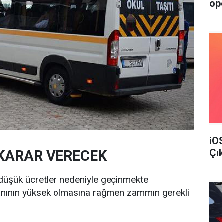
op
iO
Çı
 KARAR VERECEK
e düşük ücretler nedeniyle geçinmekte
ranının yüksek olmasına rağmen zammın gerekli