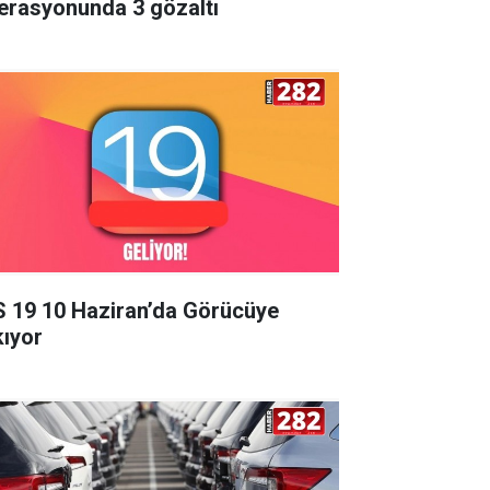
erasyonunda 3 gözaltı
S 19 10 Haziran’da Görücüye
kıyor