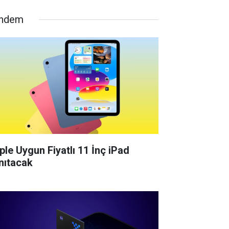
ndem
ple Uygun Fiyatlı 11 İnç iPad
nıtacak