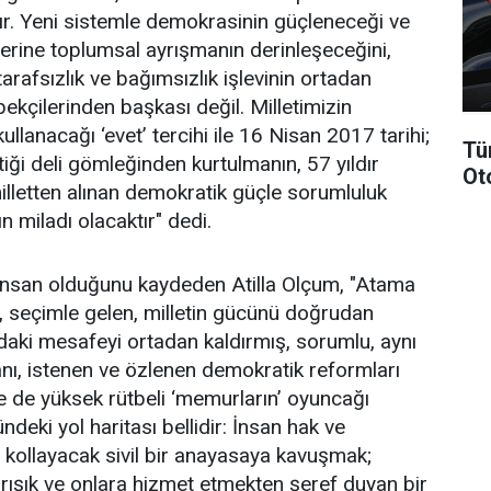
lır. Yeni sistemle demokrasinin güçleneceği ve
rine toplumsal ayrışmanın derinleşeceğini,
arafsızlık ve bağımsızlık işlevinin ortadan
ekçilerinden başkası değil. Milletimizin
lanacağı ‘evet’ tercihi ile 16 Nisan 2017 tarihi;
Tü
tiği deli gömleğinden kurtulmanın, 57 yıldır
Ot
illetten alınan demokratik güçle sorumluluk
ın miladı olacaktır" dedi.
 insan olduğunu kaydeden Atilla Olçum, "Atama
 seçimle gelen, milletin gücünü doğrudan
ındaki mesafeyi ortadan kaldırmış, sorumlu, aynı
ı, istenen ve özlenen demokratik reformları
e de yüksek rütbeli ‘memurların’ oyuncağı
ndeki yol haritası bellidir: İnsan hak ve
p kollayacak sivil bir anayasaya kavuşmak;
barışık ve onlara hizmet etmekten şeref duyan bir