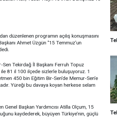
ından düzenlenen programın açılış konuşmasını
Tek
e Başkanı Ahmet Üzgün "15 Temmuz’un
dedi.
r-Sen Tekirdağ İl Başkanı Ferruh Topuz
ile 81 il 100 ilçede sizlerle buluşuyoruz. 1
etmen 450 bin Eğitim Bir-Sen’de Memur-Sen’e
ikadır. Yüreği bu davaya koyan herkese selam
en Genel Başkan Yardımcısı Atilla Olçum, 15
Te
uğunu kaydederek, büyüyen Türkiye’nin, güçlü