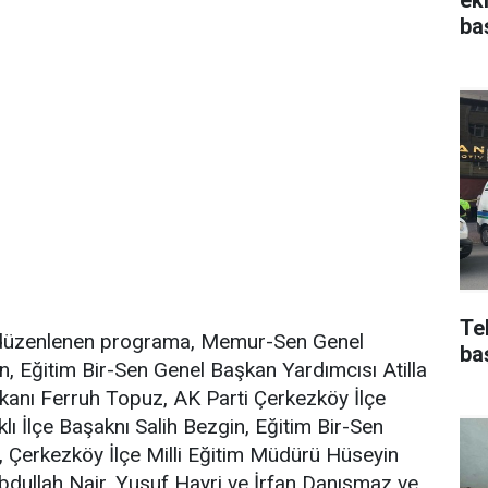
ba
Te
 düzenlenen programa, Memur-Sen Genel
ba
 Eğitim Bir-Sen Genel Başkan Yardımcısı Atilla
şkanı Ferruh Topuz, AK Parti Çerkezköy İlçe
ı İlçe Başaknı Salih Bezgin, Eğitim Bir-Sen
 Çerkezköy İlçe Milli Eğitim Müdürü Hüseyin
bdullah Nair, Yusuf Hayri ve İrfan Danışmaz ve