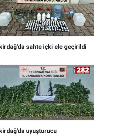
irdağ'da sahte içki ele geçirildi
kirdağ'da uyuşturucu