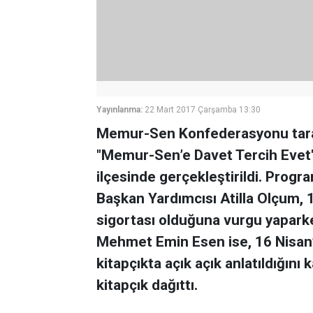
Yayınlanma:
22 Mart 2017 Çarşamba 13:30
Memur-Sen Konfederasyonu taraf
"Memur-Sen’e Davet Tercih Evet"
ilçesinde gerçekleştirildi. Prog
Başkan Yardımcısı Atilla Olçum
sigortası olduğuna vurgu yapar
Mehmet Emin Esen ise, 16 Nisan’d
kitapçıkta açık açık anlatıldığın
kitapçık dağıttı.