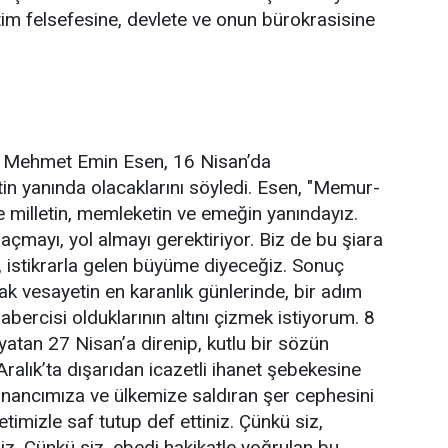
tim felsefesine, devlete ve onun bürokrasisine
 Mehmet Emin Esen, 16 Nisan’da
in yanında olacaklarını söyledi. Esen, "Memur-
 milletin, memleketin ve emeğin yanındayız.
açmayı, yol almayı gerektiriyor. Biz de bu şiara
z, istikrarla gelen büyüme diyeceğiz. Sonuç
rak vesayetin en karanlık günlerinde, bir adım
abercisi olduklarının altını çizmek istiyorum. 8
ayatan 27 Nisan’a direnip, kutlu bir sözün
Aralık’ta dışarıdan icazetli ihanet şebekesine
nancımıza ve ülkemize saldıran şer cephesini
etimizle saf tutup def ettiniz. Çünkü siz,
z. Çünkü siz, ebedi hakikatle yoğrulan bu