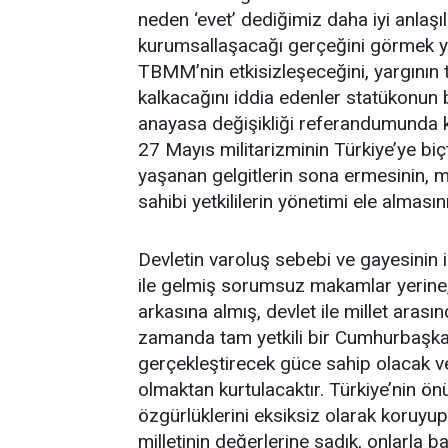
neden ‘evet’ dediğimiz daha iyi anlaşı
kurumsallaşacağı gerçeğini görmek ye
TBMM’nin etkisizleşeceğini, yargının t
kalkacağını iddia edenler statükonun b
anayasa değişikliği referandumunda kul
27 Mayıs militarizminin Türkiye’ye biç
yaşanan gelgitlerin sona ermesinin, m
sahibi yetkililerin yönetimi ele almasın
Devletin varoluş sebebi ve gayesinin
ile gelmiş sorumsuz makamlar yerine,
arkasına almış, devlet ile millet aras
zamanda tam yetkili bir Cumhurbaşkan
gerçekleştirecek güce sahip olacak v
olmaktan kurtulacaktır. Türkiye’nin önü
özgürlüklerini eksiksiz olarak koruyu
milletinin değerlerine sadık, onlarla 