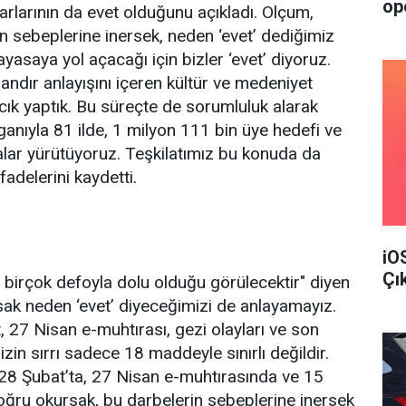
op
rarlarının da evet olduğunu açıkladı. Olçum,
in sebeplerine inersek, neden ‘evet’ dediğimiz
anayasaya yol açacağı için bizler ‘evet’ diyoruz.
olandır anlayışını içeren kültür ve medeniyet
cık yaptık. Bu süreçte de sorumluluk alarak
anıyla 81 ilde, 1 milyon 111 bin üye hedefi ve
alar yürütüyoruz. Teşkilatımız bu konuda da
fadelerini kaydetti.
iO
Çı
e birçok defoyla dolu olduğu görülecektir" diyen
sak neden ‘evet’ diyeceğimizi de anlayamayız.
, 27 Nisan e-muhtırası, gezi olayları ve son
in sırrı sadece 18 maddeyle sınırlı değildir.
, 28 Şubat’ta, 27 Nisan e-muhtırasında ve 15
doğru okursak, bu darbelerin sebeplerine inersek