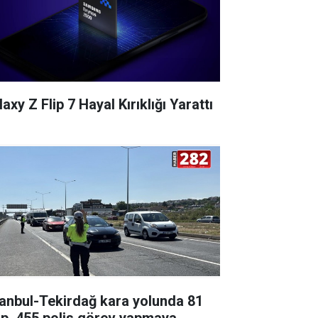
axy Z Flip 7 Hayal Kırıklığı Yarattı
tanbul-Tekirdağ kara yolunda 81
ip, 455 polis görev yapmaya