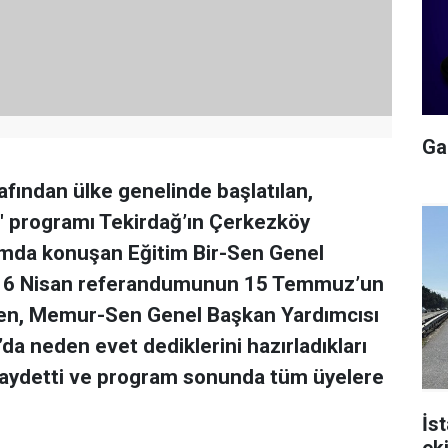
Gal
ından ülke genelinde başlatılan,
 programı Tekirdağ’ın Çerkezköy
ramda konuşan Eğitim Bir-Sen Genel
, 16 Nisan referandumunun 15 Temmuz’un
ken, Memur-Sen Genel Başkan Yardımcısı
a neden evet dediklerini hazırladıkları
ı kaydetti ve program sonunda tüm üyelere
İs
ek