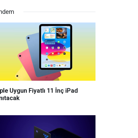
ndem
ple Uygun Fiyatlı 11 İnç iPad
nıtacak