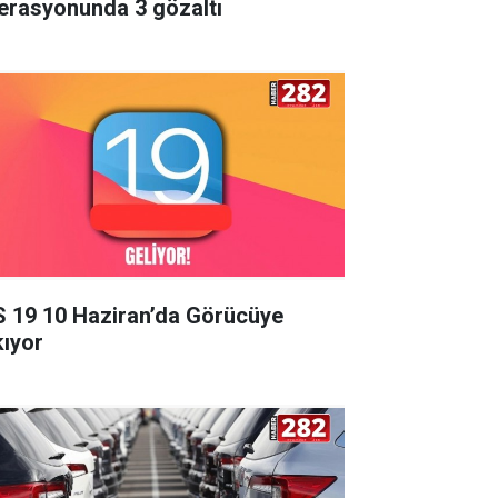
erasyonunda 3 gözaltı
S 19 10 Haziran’da Görücüye
kıyor