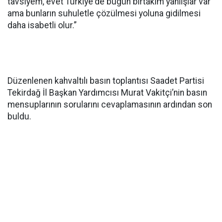
tavsiyem, evet Türkiye'de bugün birtakım yanlışlar var
ama bunların suhuletle çözülmesi yoluna gidilmesi
daha isabetli olur.”
Düzenlenen kahvaltılı basın toplantısı Saadet Partisi
Tekirdağ İl Başkan Yardımcısı Murat Vakitçi’nin basın
mensuplarının sorularını cevaplamasının ardından son
buldu.