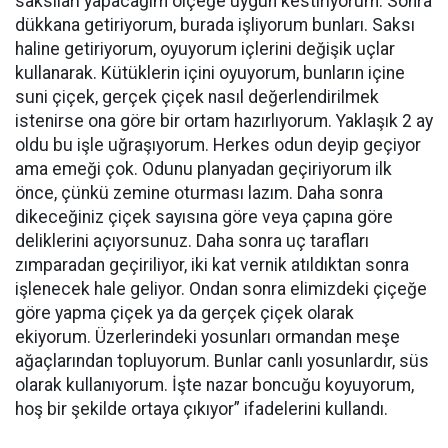
saksıları yapacağım ölçeğe uygun kestiriyorum. Sonra
dükkana getiriyorum, burada işliyorum bunları. Saksı
haline getiriyorum, oyuyorum içlerini değişik uçlar
kullanarak. Kütüklerin içini oyuyorum, bunların içine
suni çiçek, gerçek çiçek nasıl değerlendirilmek
istenirse ona göre bir ortam hazırlıyorum. Yaklaşık 2 ay
oldu bu işle uğraşıyorum. Herkes odun deyip geçiyor
ama emeği çok. Odunu planyadan geçiriyorum ilk
önce, çünkü zemine oturması lazım. Daha sonra
dikeceğiniz çiçek sayısına göre veya çapına göre
deliklerini açıyorsunuz. Daha sonra uç tarafları
zımparadan geçiriliyor, iki kat vernik atıldıktan sonra
işlenecek hale geliyor. Ondan sonra elimizdeki çiçeğe
göre yapma çiçek ya da gerçek çiçek olarak
ekiyorum. Üzerlerindeki yosunları ormandan meşe
ağaçlarından topluyorum. Bunlar canlı yosunlardır, süs
olarak kullanıyorum. İşte nazar boncuğu koyuyorum,
hoş bir şekilde ortaya çıkıyor” ifadelerini kullandı.