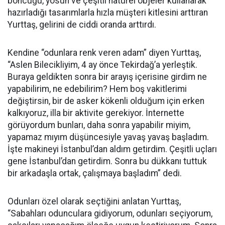
boncuğu, yosun ve çeşitli natürel objeler kullanarak
hazırladığı tasarımlarla hızla müşteri kitlesini arttıran
Yurttaş, gelirini de ciddi oranda arttırdı.
Kendine “odunlara renk veren adam” diyen Yurttaş,
“Aslen Bilecikliyim, 4 ay önce Tekirdağ’a yerleştik.
Buraya geldikten sonra bir arayış içerisine girdim ne
yapabilirim, ne edebilirim? Hem boş vakitlerimi
değiştirsin, bir de asker kökenli olduğum için erken
kalkıyoruz, illa bir aktivite gerekiyor. İnternette
görüyordum bunları, daha sonra yapabilir miyim,
yapamaz mıyım düşüncesiyle yavaş yavaş başladım.
İşte makineyi İstanbul’dan aldım getirdim. Çeşitli uçları
gene İstanbul’dan getirdim. Sonra bu dükkanı tuttuk
bir arkadaşla ortak, çalışmaya başladım” dedi.
Odunları özel olarak seçtiğini anlatan Yurttaş,
“Sabahları odunculara gidiyorum, odunları seçiyorum,