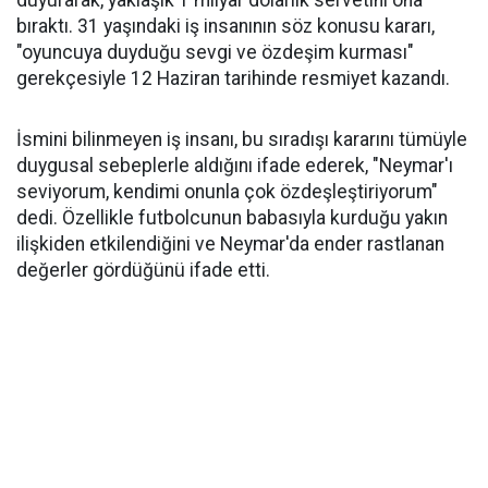
duyurarak, yaklaşık 1 milyar dolarlık servetini ona
bıraktı. 31 yaşındaki iş insanının söz konusu kararı,
"oyuncuya duyduğu sevgi ve özdeşim kurması"
gerekçesiyle 12 Haziran tarihinde resmiyet kazandı.
İsmini bilinmeyen iş insanı, bu sıradışı kararını tümüyle
duygusal sebeplerle aldığını ifade ederek, "Neymar'ı
seviyorum, kendimi onunla çok özdeşleştiriyorum"
dedi. Özellikle futbolcunun babasıyla kurduğu yakın
ilişkiden etkilendiğini ve Neymar'da ender rastlanan
değerler gördüğünü ifade etti.