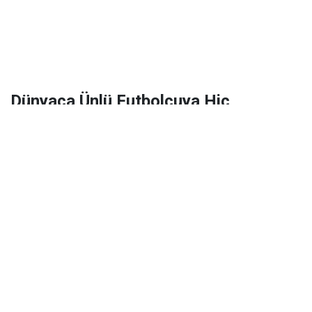
Dünyaca Ünlü Futbolcuya Hiç
Tanımadığı Birinden 1 Milyar Dolar
Miras Kaldı!