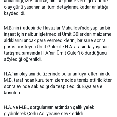
kullandığı, M.B. adlı kişinin ise polise verdiği ifadede
olay günü yaşananları tüm detaylarına kadar anlattığı
kaydedildi.
M.B.’nin ifadesinde Havuzlar Mahallesi’nde yapılan bir
inşaat için nalbur işletmecisi Ümit Güler’den malzeme
aldıklarını ancak para vermediklerini, bir süre sonra
parasını isteyen Ümit Güler ile H.A. arasında yaşanan
tartışma sırasında H.A.’nın Ümit Güler’i öldürdüğünü
söylediği öğrenildi.
H.A.’nın olay anında üzerinde bulunan kıyafetlerinin de
M.B. tarafından kuru temizlemecide temizlettirildikten
sonra evinde sakladığı da tespit edildi. Eşyalara el
konuldu.
H.A. ve M.B., sorgularının ardından çelik yelek
giydirilerek Çorlu Adliyesine sevk edildi.