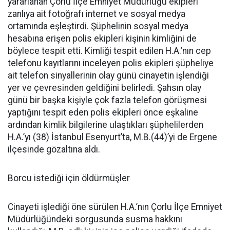
yararlanan Çorlu İlçe Emniyet Müdürlüğü ekipleri
zanlıya ait fotoğrafı internet ve sosyal medya
ortamında eşleştirdi. Şüphelinin sosyal medya
hesabına erişen polis ekipleri kişinin kimliğini de
böylece tespit etti. Kimliği tespit edilen H.A.’nın cep
telefonu kayıtlarını inceleyen polis ekipleri şüpheliye
ait telefon sinyallerinin olay günü cinayetin işlendiği
yer ve çevresinden geldiğini belirledi. Şahsın olay
günü bir başka kişiyle çok fazla telefon görüşmesi
yaptığını tespit eden polis ekipleri önce eşkaline
ardından kimlik bilgilerine ulaştıkları şüphelilerden
H.A.’yı (38) İstanbul Esenyurt’ta, M.B.(44)’yi de Ergene
ilçesinde gözaltına aldı.
Borcu istediği için öldürmüşler
Cinayeti işlediği öne sürülen H.A.’nın Çorlu İlçe Emniyet
Müdürlüğündeki sorgusunda susma hakkını