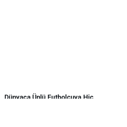
Dünyaca Ünlü Futbolcuya Hiç
Tanımadığı Birinden 1 Milyar Dolar
Miras Kaldı!