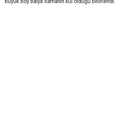
büyük boy balya samanın kül olduğu belirlendi.