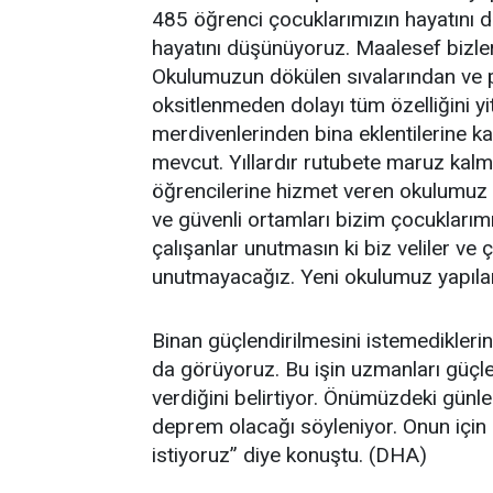
485 öğrenci çocuklarımızın hayatını
hayatını düşünüyoruz. Maalesef bizler
Okulumuzun dökülen sıvalarından ve 
oksitlenmeden dolayı tüm özelliğini y
merdivenlerinden bina eklentilerine k
mevcut. Yıllardır rutubete maruz kalm
öğrencilerine hizmet veren okulumuz gü
ve güvenli ortamları bizim çocukları
çalışanlar unutmasın ki biz veliler ve 
unutmayacağız. Yeni okulumuz yapıl
Binan güçlendirilmesini istemediklerini
da görüyoruz. Bu işin uzmanları güçle
verdiğini belirtiyor. Önümüzdeki gün
deprem olacağı söyleniyor. Onun için b
istiyoruz” diye konuştu. (DHA)