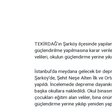
TEKİRDAĞ’ın Şarköy ilçesinde yapıla
güçlendirilme yapılmasına karar veril
velileri, okulun güçlendirme yerine yık
İstanbul’da meydana gelecek bir depr
Şarköy’de, Şehit Neşe Alten İlk ve Or
yapıldı. İncelemede depreme dayanıksı
başka okullara nakledildi. Okul binası
çocukları eğitim alan veliler, bina ön
güçlendirme yerine yıkılıp yeniden yapı