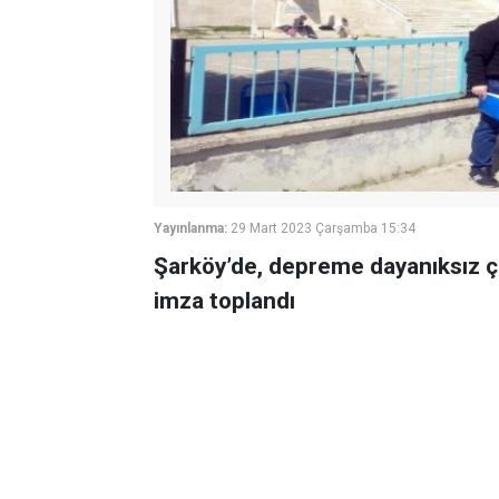
Yayınlanma:
29 Mart 2023 Çarşamba 15:34
Şarköy’de, depreme dayanıksız çı
imza toplandı