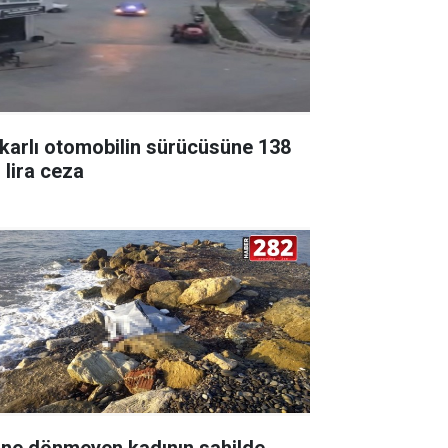
karlı otomobilin sürücüsüne 138
 lira ceza
ine dönmeyen kadının sahilde