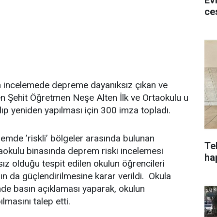
ce
n incelemede depreme dayanıksız çıkan ve
en Şehit Öğretmen Neşe Alten İlk ve Ortaokulu u
ılıp yeniden yapılması için 300 imza topladı.
emde ’riskli’ bölgeler arasında bulunan
Te
taokulu binasında deprem riski incelemesi
hap
z olduğu tespit edilen okulun öğrencileri
nın da güçlendirilmesine karar verildi. Okula
ünde basın açıklaması yaparak, okulun
lmasını talep etti.