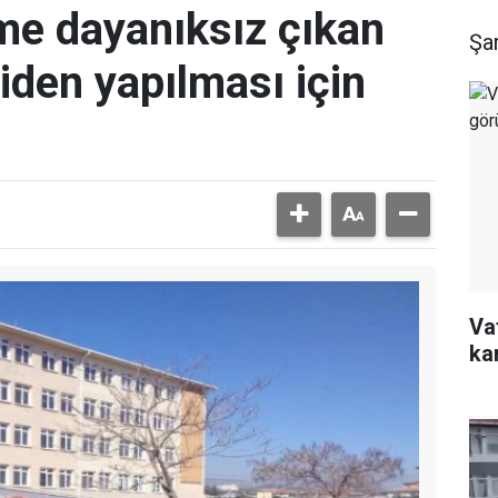
me dayanıksız çıkan
Şa
niden yapılması için
Va
ka