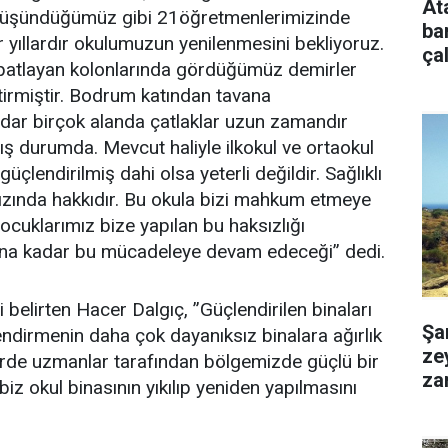
Ata
 düşündüğümüz gibi 21öğretmenlerimizinde
ba
 yıllardır okulumuzun yenilenmesini bekliyoruz.
ça
patlayan kolonlarında gördüğümüz demirler
itirmiştir. Bodrum katından tavana
adar birçok alanda çatlaklar uzun zamandır
ış durumda. Mevcut haliyle ilkokul ve ortaokul
çlendirilmiş dahi olsa yeterli değildir. Sağlıklı
mızında hakkıdır. Bu okula bizi mahkum etmeye
çocuklarımız bize yapılan bu haksızlığı
ana kadar bu mücadeleye devam edeceği” dedi.
 belirten Hacer Dalgıç, ”Güçlendirilen binaları
Şa
ndirmenin daha çok dayanıksız binalara ağırlık
ze
lerde uzmanlar tarafından bölgemizde güçlü bir
za
iz okul binasının yıkılıp yeniden yapılmasını