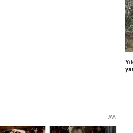
Yı
ya