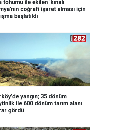
 tohumu ile ekilen 'kınalı
mya'nın coğrafi işaret alması için
lışma başlatıldı
rköy’de yangın; 35 dönüm
ytinlik ile 600 dönüm tarım alanı
rar gördü