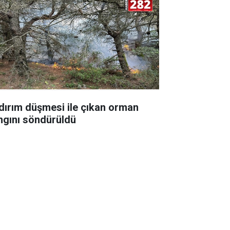
ldırım düşmesi ile çıkan orman
ngını söndürüldü