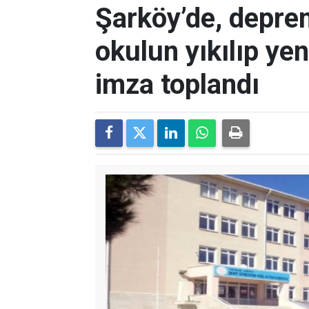
Şarköy’de, depre
okulun yıkılıp ye
imza toplandı