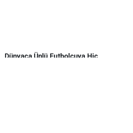
Dünyaca Ünlü Futbolcuya Hiç
Tanımadığı Birinden 1 Milyar Dolar
Miras Kaldı!