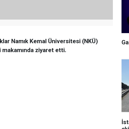
şıklar Namık Kemal Üniversitesi (NKÜ)
Gal
 makamında ziyaret etti.
İs
ek