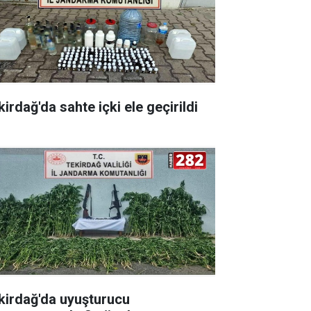
irdağ'da sahte içki ele geçirildi
kirdağ'da uyuşturucu