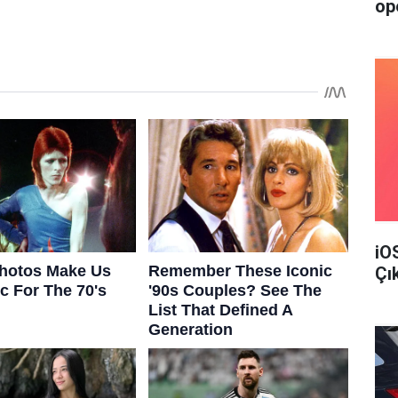
op
iO
Çı