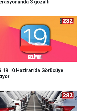
erasyonunda 3 gözaltı
S 19 10 Haziran’da Görücüye
kıyor