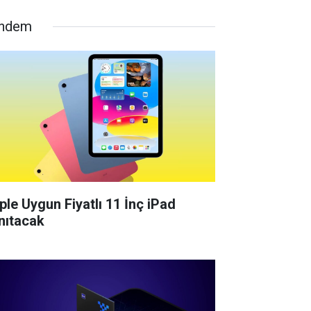
ndem
ple Uygun Fiyatlı 11 İnç iPad
nıtacak