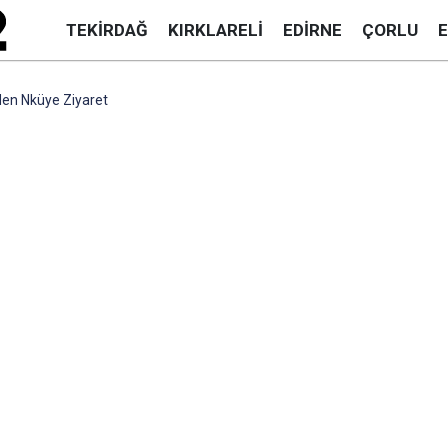
TEKIRDAĞ
KIRKLARELI
EDIRNE
ÇORLU
nden Nküye Ziyaret