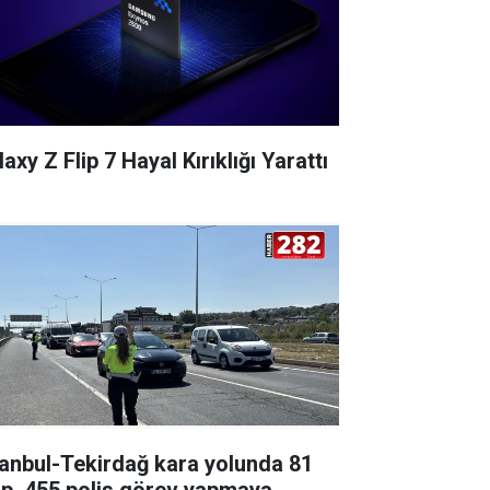
axy Z Flip 7 Hayal Kırıklığı Yarattı
tanbul-Tekirdağ kara yolunda 81
ip, 455 polis görev yapmaya