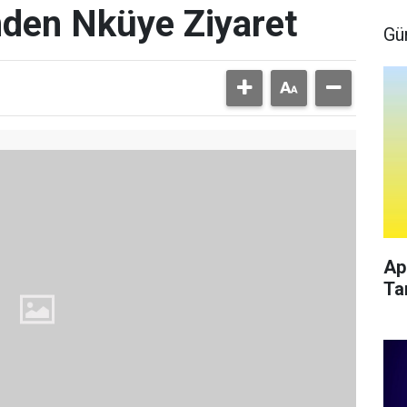
inden Nküye Ziyaret
Gü
Ap
Ta