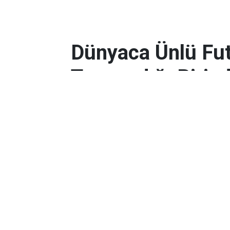
Dünyaca Ünlü Fut
Tanımadığı Birind
Miras Kaldı!