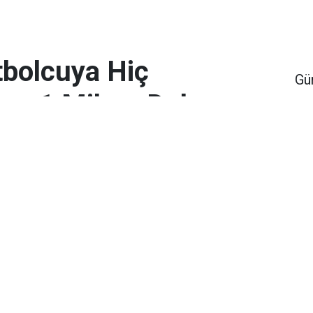
bolcuya Hiç
Gü
en 1 Milyar Dolar
Ap
Ta