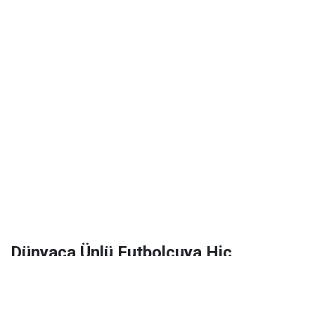
Dünyaca Ünlü Futbolcuya Hiç
Tanımadığı Birinden 1 Milyar Dolar
Miras Kaldı!