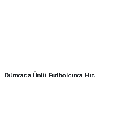
Dünyaca Ünlü Futbolcuya Hiç
Tanımadığı Birinden 1 Milyar Dolar
Miras Kaldı!