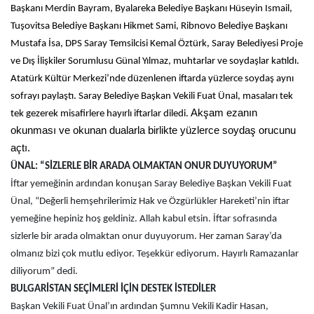
Başkanı Merdin Bayram, Byalareka Belediye Başkanı Hüseyin Ismail,
Tuşovitsa Belediye Başkanı Hikmet Sami, Ribnovo Belediye Başkanı
Mustafa İsa, DPS Saray Temsilcisi Kemal Öztürk, Saray Belediyesi Proje
ve Dış İlişkiler Sorumlusu Günal Yılmaz, muhtarlar ve soydaşlar katıldı.
Atatürk Kültür Merkezi’nde düzenlenen iftarda yüzlerce soydaş aynı
sofrayı paylaştı. Saray Belediye Başkan Vekili Fuat Ünal, masaları tek
Akşam ezanın
tek gezerek misafirlere hayırlı iftarlar diledi.
okunması ve okunan dualarla birlikte yüzlerce soydaş orucunu
açtı.
ÜNAL: “SİZLERLE BİR ARADA OLMAKTAN ONUR DUYUYORUM”
İftar yemeğinin ardından konuşan Saray Belediye Başkan Vekili Fuat
Ünal, “Değerli hemşehrilerimiz Hak ve Özgürlükler Hareketi’nin iftar
yemeğine hepiniz hoş geldiniz. Allah kabul etsin. İftar sofrasında
sizlerle bir arada olmaktan onur duyuyorum. Her zaman Saray’da
olmanız bizi çok mutlu ediyor. Teşekkür ediyorum. Hayırlı Ramazanlar
diliyorum” dedi.
BULGARİSTAN SEÇİMLERİ İÇİN DESTEK İSTEDİLER
Başkan Vekili Fuat Ünal’ın ardından Şumnu Vekili Kadir Hasan,