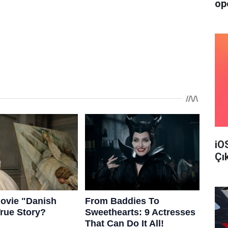
op
iO
Çı