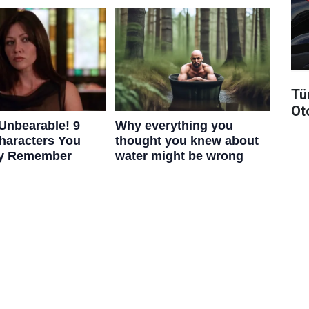
Tü
Ot