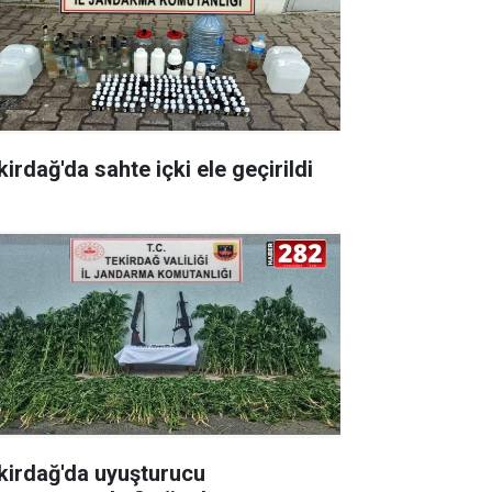
irdağ'da sahte içki ele geçirildi
kirdağ'da uyuşturucu