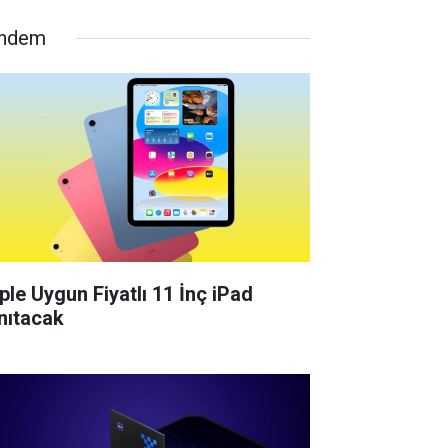
ndem
ple Uygun Fiyatlı 11 İnç iPad
nıtacak