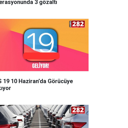
erasyonunda 3 gözaltı
S 19 10 Haziran’da Görücüye
kıyor