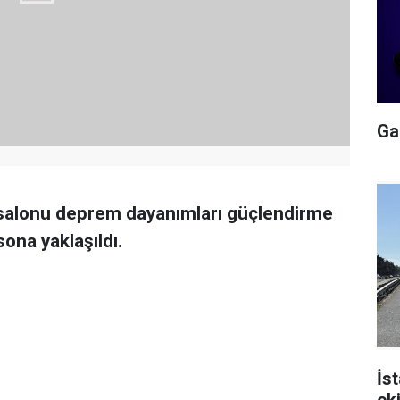
Gal
r salonu deprem dayanımları güçlendirme
ona yaklaşıldı.
İs
ek