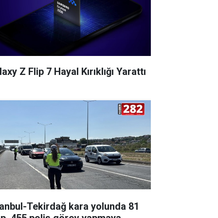
axy Z Flip 7 Hayal Kırıklığı Yarattı
tanbul-Tekirdağ kara yolunda 81
ip, 455 polis görev yapmaya