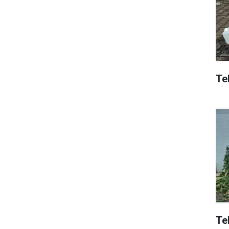
Tek
Te