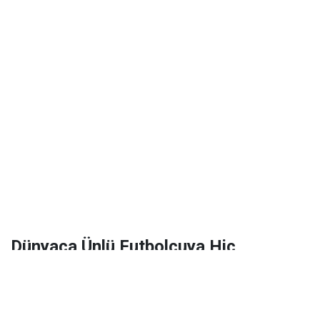
Dünyaca Ünlü Futbolcuya Hiç
Tanımadığı Birinden 1 Milyar Dolar
Miras Kaldı!