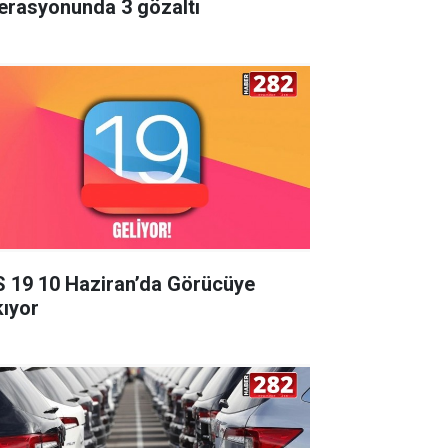
erasyonunda 3 gözaltı
S 19 10 Haziran’da Görücüye
kıyor