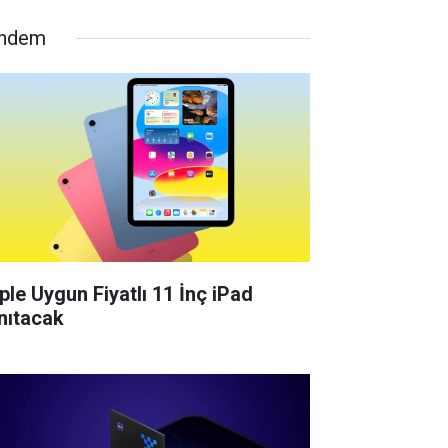
ndem
ple Uygun Fiyatlı 11 İnç iPad
nıtacak