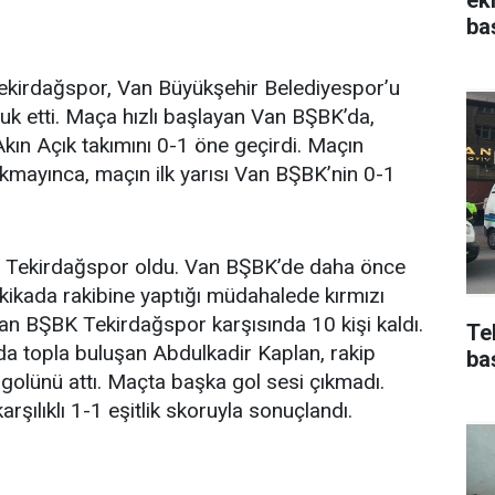
ba
ekirdağspor, Van Büyükşehir Belediyespor’u
k etti. Maça hızlı başlayan Van BŞBK’da,
kın Açık takımını 0-1 öne geçirdi. Maçın
ıkmayınca, maçın ilk yarısı Van BŞBK’nin 0-1
raf Tekirdağspor oldu. Van BŞBK’de daha önce
akikada rakibine yaptığı müdahalede kırmızı
Van BŞBK Tekirdağspor karşısında 10 kişi kaldı.
Te
a topla buluşan Abdulkadir Kaplan, rakip
ba
ik golünü attı. Maçta başka gol sesi çıkmadı.
şılıklı 1-1 eşitlik skoruyla sonuçlandı.