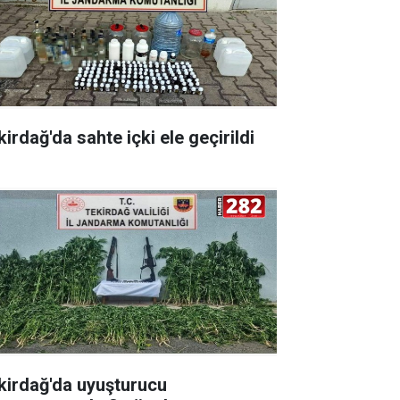
irdağ'da sahte içki ele geçirildi
kirdağ'da uyuşturucu