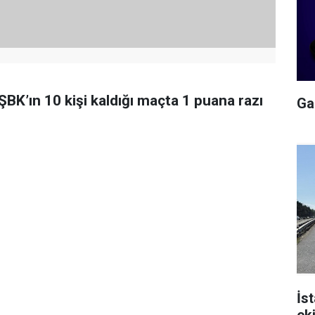
BK’ın 10 kişi kaldığı maçta 1 puana razı
Gal
İs
ek