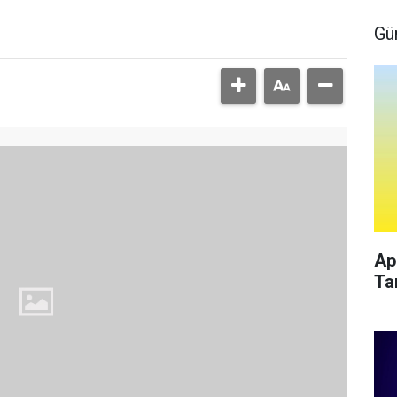
Gü
Ap
Ta