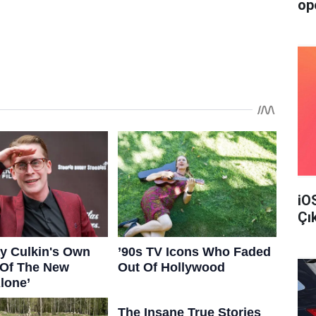
op
iO
Çı