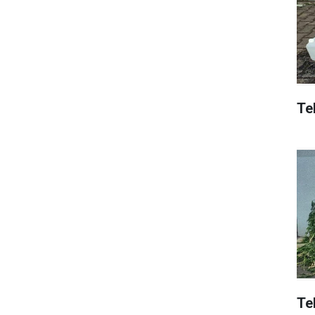
Tek
Te