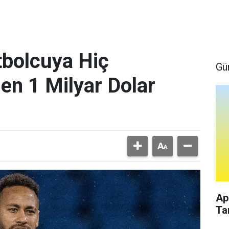
bolcuya Hiç
Gü
en 1 Milyar Dolar
Ap
Ta