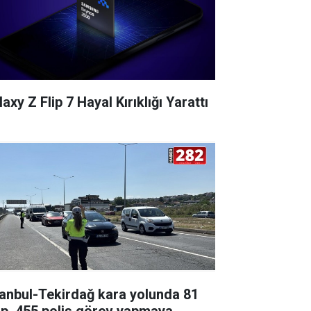
axy Z Flip 7 Hayal Kırıklığı Yarattı
tanbul-Tekirdağ kara yolunda 81
ip, 455 polis görev yapmaya