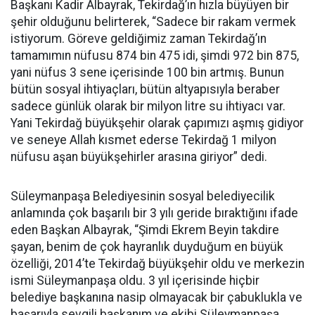
Başkanı Kadir Albayrak, Tekirdağ’ın hızla büyüyen bir
şehir olduğunu belirterek, “Sadece bir rakam vermek
istiyorum. Göreve geldiğimiz zaman Tekirdağ’ın
tamamımın nüfusu 874 bin 475 idi, şimdi 972 bin 875,
yani nüfus 3 sene içerisinde 100 bin artmış. Bunun
bütün sosyal ihtiyaçları, bütün altyapısıyla beraber
sadece günlük olarak bir milyon litre su ihtiyacı var.
Yani Tekirdağ büyükşehir olarak çapımızı aşmış gidiyor
ve seneye Allah kısmet ederse Tekirdağ 1 milyon
nüfusu aşan büyükşehirler arasına giriyor” dedi.
Süleymanpaşa Belediyesinin sosyal belediyecilik
anlamında çok başarılı bir 3 yılı geride bıraktığını ifade
eden Başkan Albayrak, “Şimdi Ekrem Beyin takdire
şayan, benim de çok hayranlık duyduğum en büyük
özelliği, 2014’te Tekirdağ büyükşehir oldu ve merkezin
ismi Süleymanpaşa oldu. 3 yıl içerisinde hiçbir
belediye başkanına nasip olmayacak bir çabuklukla ve
başarıyla sevgili başkanım ve ekibi Süleymanpaşa