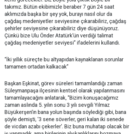
takımız. Bütün ekibimizle beraber 7 gün 24 saat
aklımızda başka bir şey yok, burayı nasıl olur da
çağdaş medeniyetler seviyesine çıkarabiliriz, çağdaş
şehirler seviyesine çıkarabiliriz diye düşünüyoruz.
Çünkü bize Ulu Önder Atatürk’ün verdiği talimat
çağdaş medeniyetler seviyesi” ifadelerini kullandı.
“İki yıllık süreçte bu altyapıdan kaynaklanan sorunlar
tamamen ortadan kalkacak”
Başkan Eşkinat, görev süreleri tamamlandığı zaman
Süleymanpaşa ilçesinin kentsel olarak yapılanmasını
tamamlayacağını anlatarak, “Bizim konuşacağımız
zaman aslında 5. yılın sonu 3 yılı sevgili Yılmaz
Büyükerşen’in bana yolun başında söylediği gibi, bana
şöyle demişti, ‘3 sene söverler, geri kalan iki senede
de vicdan azabı çekerler’. Biz buna muhatap olacak bir
iş yapmadık, ama birilerinin alışkanlıklarını bozmaya