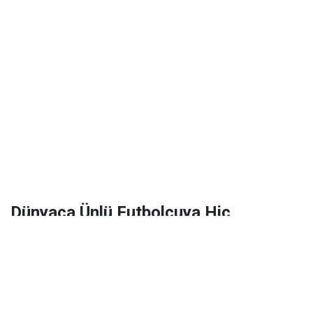
Dünyaca Ünlü Futbolcuya Hiç
Tanımadığı Birinden 1 Milyar Dolar
Miras Kaldı!