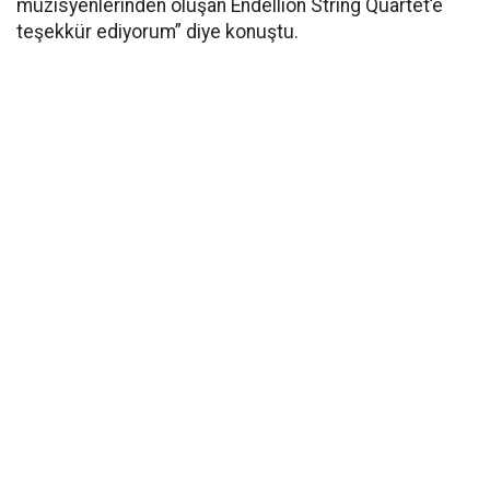
müzisyenlerinden oluşan Endellion String Quartet’e
teşekkür ediyorum” diye konuştu.