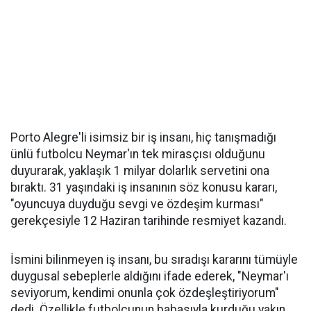
Porto Alegre'li isimsiz bir iş insanı, hiç tanışmadığı
ünlü futbolcu Neymar'ın tek mirasçısı olduğunu
duyurarak, yaklaşık 1 milyar dolarlık servetini ona
bıraktı. 31 yaşındaki iş insanının söz konusu kararı,
"oyuncuya duyduğu sevgi ve özdeşim kurması"
gerekçesiyle 12 Haziran tarihinde resmiyet kazandı.
İsmini bilinmeyen iş insanı, bu sıradışı kararını tümüyle
duygusal sebeplerle aldığını ifade ederek, "Neymar'ı
seviyorum, kendimi onunla çok özdeşleştiriyorum"
dedi. Özellikle futbolcunun babasıyla kurduğu yakın