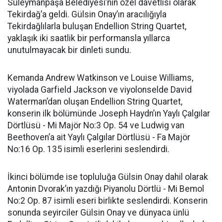
Süleymanpaşa Belediyesi’nin özel davetlisi olarak
Tekirdağ’a geldi. Gülsin Onay’ın aracılığıyla
Tekirdağlılarla buluşan Endellion String Quartet,
yaklaşık iki saatlik bir performansla yıllarca
unutulmayacak bir dinleti sundu.
Kemanda Andrew Watkinson ve Louise Williams,
viyolada Garfield Jackson ve viyolonselde David
Waterman’dan oluşan Endellion String Quartet,
konserin ilk bölümünde Joseph Haydn’ın Yaylı Çalgılar
Dörtlüsü - Mi Majör No:3 Op. 54 ve Ludwig van
Beethoven’a ait Yaylı Çalgılar Dörtlüsü - Fa Majör
No:16 Op. 135 isimli eserlerini seslendirdi.
İkinci bölümde ise topluluğa Gülsin Onay dahil olarak
Antonin Dvorak’ın yazdığı Piyanolu Dörtlü - Mi Bemol
No:2 Op. 87 isimli eseri birlikte seslendirdi. Konserin
sonunda seyirciler Gülsin Onay ve dünyaca ünlü