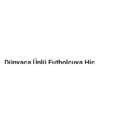
Dünyaca Ünlü Futbolcuya Hiç
Tanımadığı Birinden 1 Milyar Dolar
Miras Kaldı!