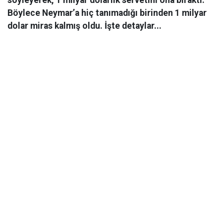
söyleyerek, 1 milyar dolarlık servetini ona bıraktı.
Böylece Neymar’a hiç tanımadığı birinden 1 milyar
dolar miras kalmış oldu. İşte detaylar...