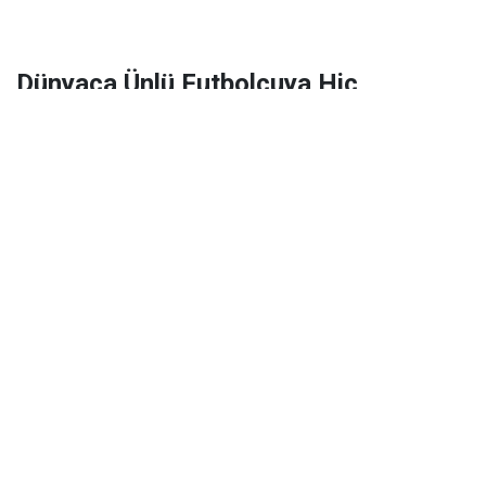
Dünyaca Ünlü Futbolcuya Hiç
Tanımadığı Birinden 1 Milyar Dolar
Miras Kaldı!