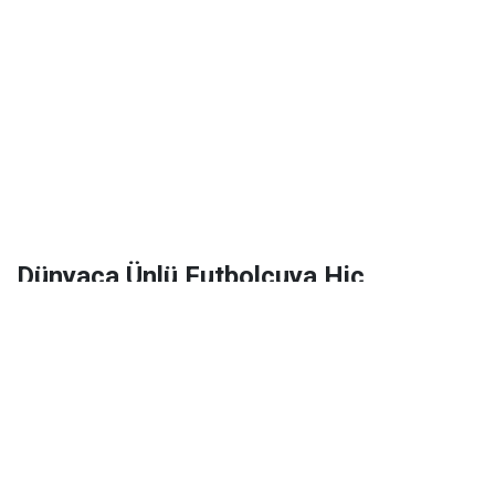
Dünyaca Ünlü Futbolcuya Hiç
Tanımadığı Birinden 1 Milyar Dolar
Miras Kaldı!