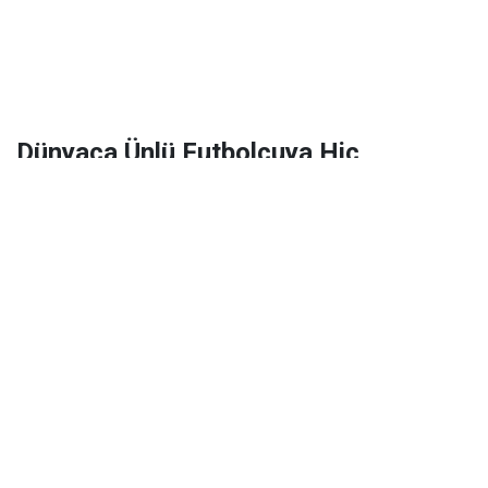
Dünyaca Ünlü Futbolcuya Hiç
Tanımadığı Birinden 1 Milyar Dolar
Miras Kaldı!