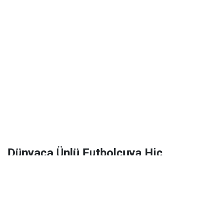
Dünyaca Ünlü Futbolcuya Hiç
Tanımadığı Birinden 1 Milyar Dolar
Miras Kaldı!