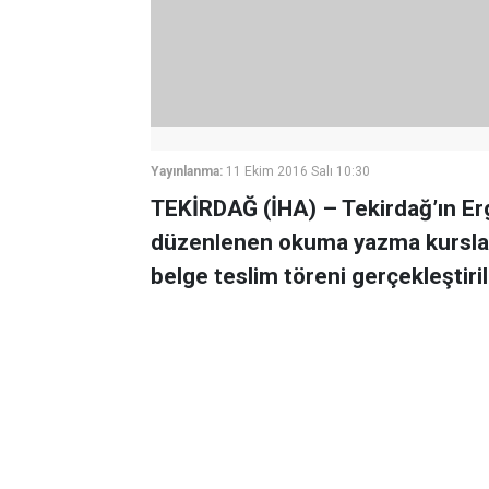
Yayınlanma:
11 Ekim 2016 Salı 10:30
TEKİRDAĞ (İHA) – Tekirdağ’ın Er
düzenlenen okuma yazma kursları
belge teslim töreni gerçekleştiril