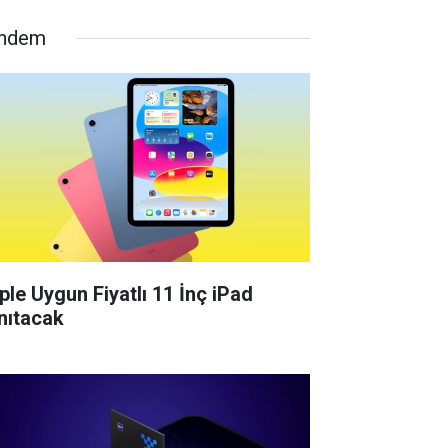
ndem
ple Uygun Fiyatlı 11 İnç iPad
nıtacak