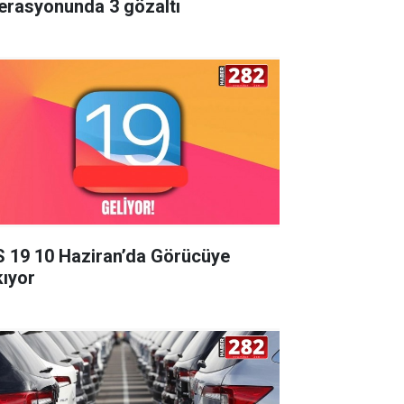
erasyonunda 3 gözaltı
S 19 10 Haziran’da Görücüye
kıyor