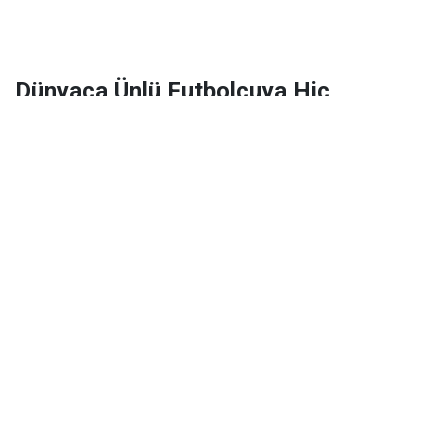
Dünyaca Ünlü Futbolcuya Hiç
Tanımadığı Birinden 1 Milyar Dolar
Miras Kaldı!