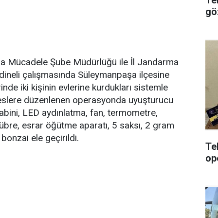
gö
rla Mücadele Şube Müdürlüğü ile İl Jandarma
rdineli çalışmasında Süleymanpaşa ilçesine
de iki kişinin evlerine kurdukları sistemle
Adreslere düzenlenen operasyonda uyuşturucu
 kabini, LED aydınlatma, fan, termometre,
übre, esrar öğütme aparatı, 5 saksı, 2 gram
bonzai ele geçirildi.
Te
op