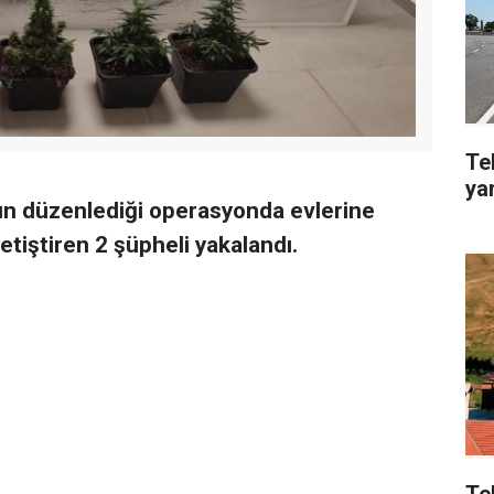
Te
ya
n düzenlediği operasyonda evlerine
tiştiren 2 şüpheli yakalandı.
Te