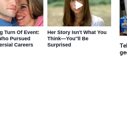
Te
geç