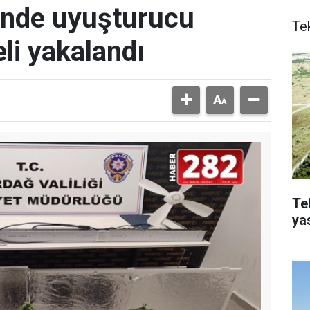
rinde uyuşturucu
Te
eli yakalandı
Te
ya