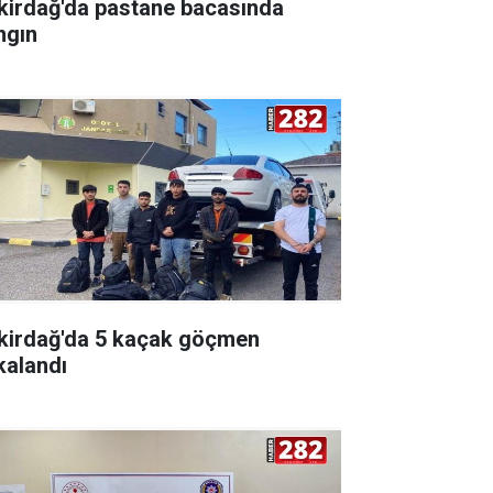
kirdağ'da pastane bacasında
ngın
kirdağ'da 5 kaçak göçmen
kalandı