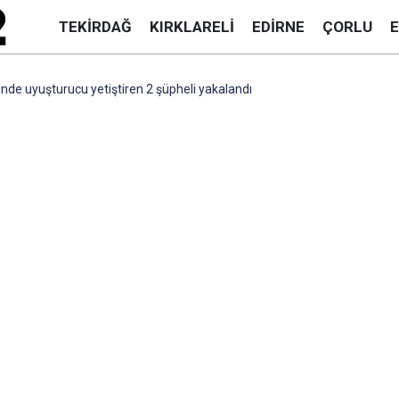
TEKIRDAĞ
KIRKLARELI
EDIRNE
ÇORLU
inde uyuşturucu yetiştiren 2 şüpheli yakalandı