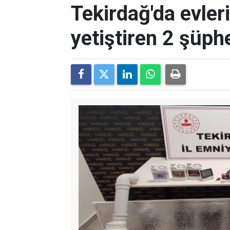
Tekirdağ'da evle
yetiştiren 2 şüph