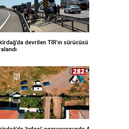
kirdağ'da devrilen TIR'ın sürücüsü
ralandı
kirdağ'da 'tefeci' operasyonunda 4