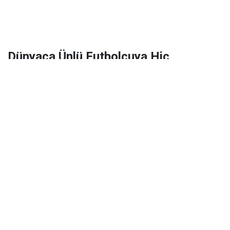
Dünyaca Ünlü Futbolcuya Hiç
Tanımadığı Birinden 1 Milyar Dolar
Miras Kaldı!