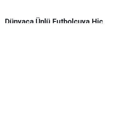
Dünyaca Ünlü Futbolcuya Hiç
Tanımadığı Birinden 1 Milyar Dolar
Miras Kaldı!