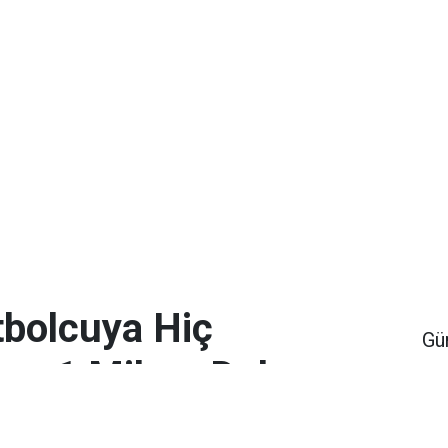
bolcuya Hiç
Gü
en 1 Milyar Dolar