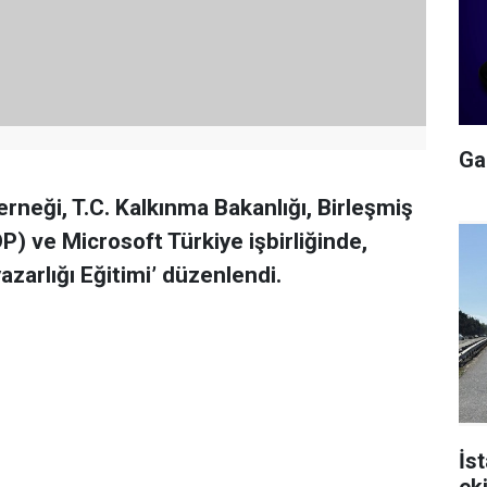
Gal
rneği, T.C. Kalkınma Bakanlığı, Birleşmiş
) ve Microsoft Türkiye işbirliğinde,
zarlığı Eğitimi’ düzenlendi.
İs
ek