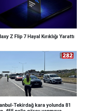
axy Z Flip 7 Hayal Kırıklığı Yarattı
tanbul-Tekirdağ kara yolunda 81
ip, 455 polis görev yapmaya