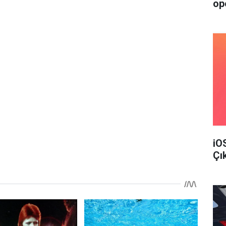
op
iO
Çı