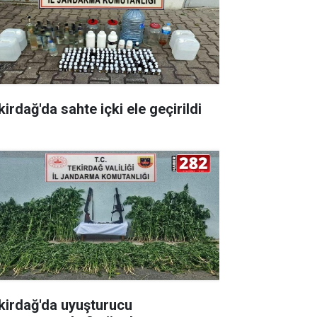
irdağ'da sahte içki ele geçirildi
kirdağ'da uyuşturucu