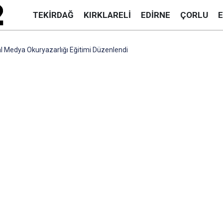
TEKIRDAĞ
KIRKLARELI
EDIRNE
ÇORLU
l Medya Okuryazarlığı Eğitimi Düzenlendi