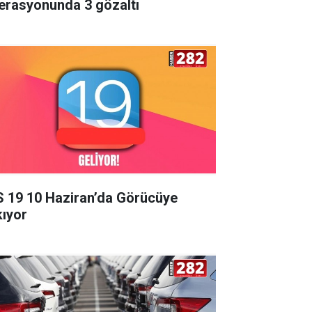
erasyonunda 3 gözaltı
S 19 10 Haziran’da Görücüye
kıyor