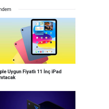
ndem
ple Uygun Fiyatlı 11 İnç iPad
nıtacak