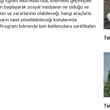
ğı Eğitim Müfredatı’nda, internetin geçmişten
n başlayarak sosyal medyanın ne olduğu ve
ın ve zararlarının olabileceği, hangi araçlarla
barın nasıl yönetilebileceği konularında
. Program bitiminde tüm katılımcılara sertifikaları
Tek
Te