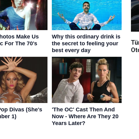
Tü
Ot