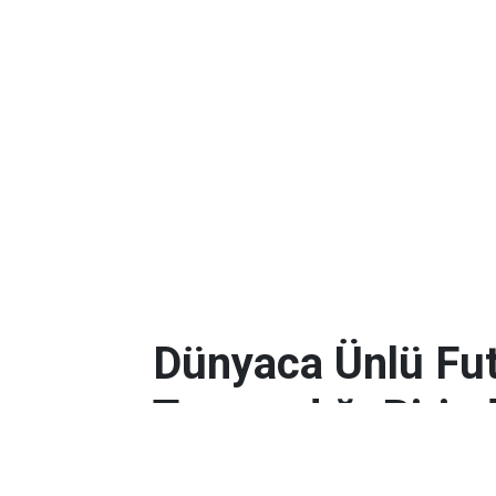
Dünyaca Ünlü Fut
Tanımadığı Birind
Miras Kaldı!