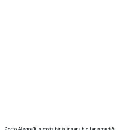
Porto Alegre'li isimsiz bir iş insanı, hiç tanışmadığı