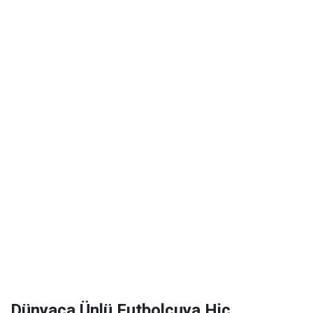
Dünyaca Ünlü Futbolcuya Hiç