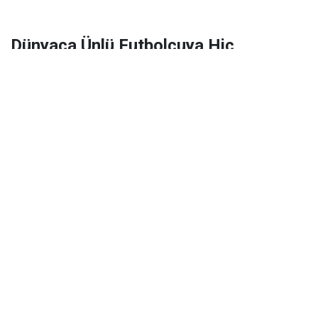
Dünyaca Ünlü Futbolcuya Hiç
Tanımadığı Birinden 1 Milyar Dolar
Miras Kaldı!