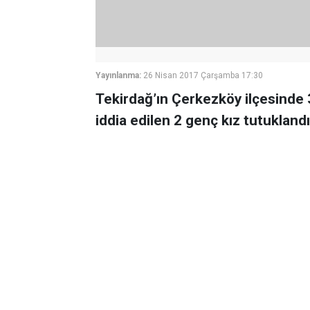
Yayınlanma:
26 Nisan 2017 Çarşamba 17:30
Tekirdağ’ın Çerkezköy ilçesinde 3
iddia edilen 2 genç kız tutuklandı