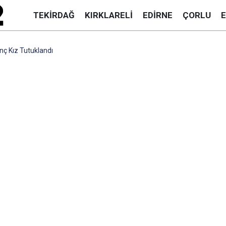
TEKIRDAĞ
KIRKLARELI
EDIRNE
ÇORLU
enç Kız Tutuklandı