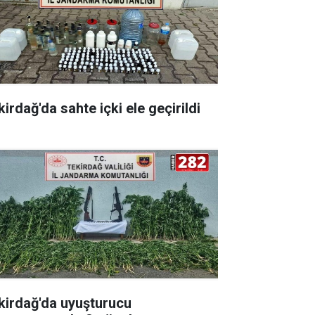
irdağ'da sahte içki ele geçirildi
kirdağ'da uyuşturucu