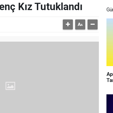
Genç Kız Tutuklandı
Gü
Ap
Ta