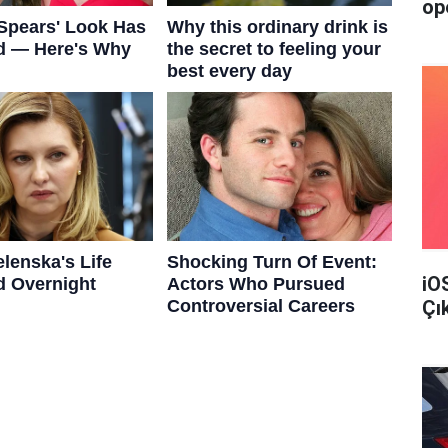
op
iO
Çı