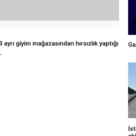
 ayrı giyim mağazasından hırsızlık yaptığı
Gal
.
İs
ek