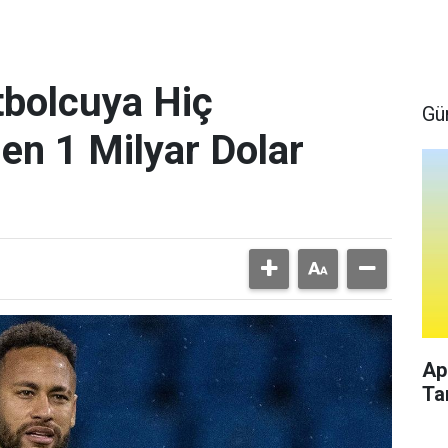
bolcuya Hiç
Gü
en 1 Milyar Dolar
Ap
Ta