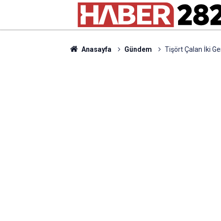
Anasayfa
Gündem
Tişört Çalan İki G