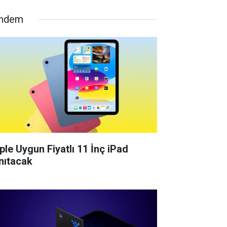
ndem
ple Uygun Fiyatlı 11 İnç iPad
nıtacak