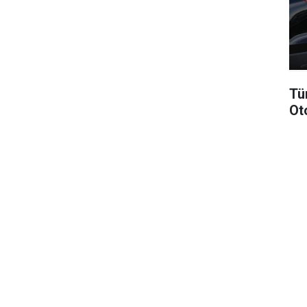
Tü
Ot