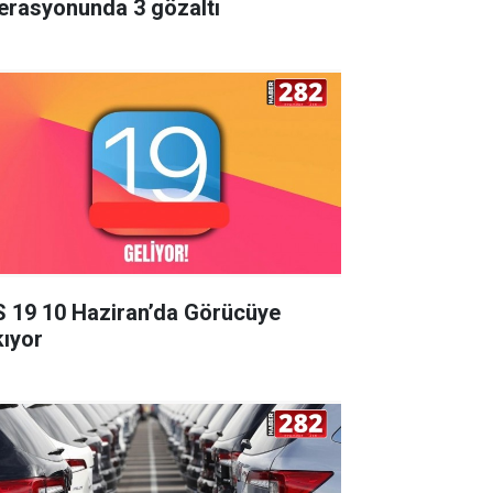
erasyonunda 3 gözaltı
S 19 10 Haziran’da Görücüye
kıyor