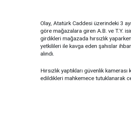
Olay, Atatürk Caddesi üzerindeki 3 a
göre mağazalara giren A.B. ve T.Y. isiml
girdikleri mağazada hırsızlık yaparke
yetkilileri ile kavga eden şahıslar ihb
alındı.
Hırsızlık yaptıkları güvenlik kamerası 
edildikleri mahkemece tutuklanarak c