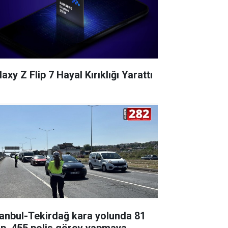
axy Z Flip 7 Hayal Kırıklığı Yarattı
tanbul-Tekirdağ kara yolunda 81
ip, 455 polis görev yapmaya