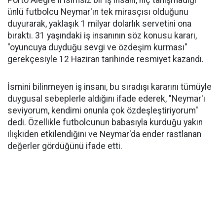
Porto Alegre'li isimsiz bir iş insanı, hiç tanışmadığı
ünlü futbolcu Neymar'ın tek mirasçısı olduğunu
duyurarak, yaklaşık 1 milyar dolarlık servetini ona
bıraktı. 31 yaşındaki iş insanının söz konusu kararı,
"oyuncuya duyduğu sevgi ve özdeşim kurması"
gerekçesiyle 12 Haziran tarihinde resmiyet kazandı.
İsmini bilinmeyen iş insanı, bu sıradışı kararını tümüyle
duygusal sebeplerle aldığını ifade ederek, "Neymar'ı
seviyorum, kendimi onunla çok özdeşleştiriyorum"
dedi. Özellikle futbolcunun babasıyla kurduğu yakın
ilişkiden etkilendiğini ve Neymar'da ender rastlanan
değerler gördüğünü ifade etti.