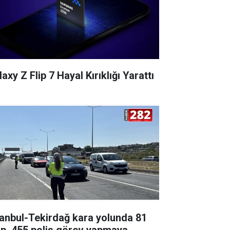
axy Z Flip 7 Hayal Kırıklığı Yarattı
tanbul-Tekirdağ kara yolunda 81
ip, 455 polis görev yapmaya