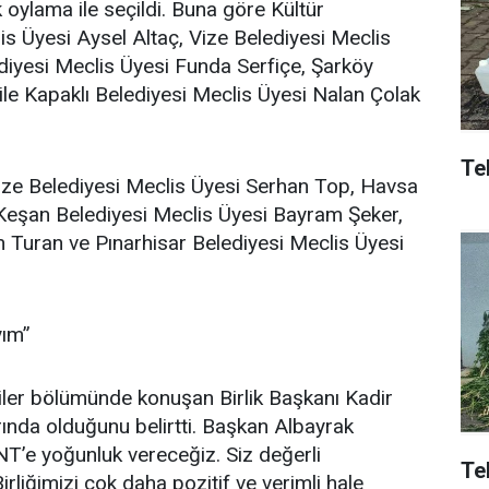
oylama ile seçildi. Buna göre Kültür
s Üyesi Aysel Altaç, Vize Belediyesi Meclis
iyesi Meclis Üyesi Funda Serfiçe, Şarköy
le Kapaklı Belediyesi Meclis Üyesi Nalan Çolak
Tek
ze Belediyesi Meclis Üyesi Serhan Top, Havsa
Keşan Belediyesi Meclis Üyesi Bayram Şeker,
n Turan ve Pınarhisar Belediyesi Meclis Üyesi
yım”
ler bölümünde konuşan Birlik Başkanı Kadir
rında olduğunu belirtti. Başkan Albayrak
’e yoğunluk vereceğiz. Siz değerli
Te
irliğimizi çok daha pozitif ve verimli hale