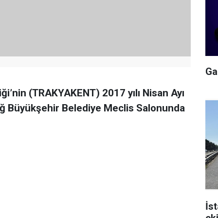
Gal
liği’nin (TRAKYAKENT) 2017 yılı Nisan Ayı
dağ Büyükşehir Belediye Meclis Salonunda
İs
ek