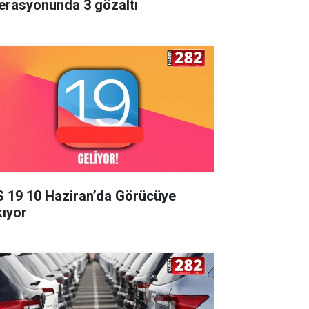
erasyonunda 3 gözaltı
S 19 10 Haziran’da Görücüye
kıyor