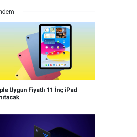
ndem
ple Uygun Fiyatlı 11 İnç iPad
nıtacak