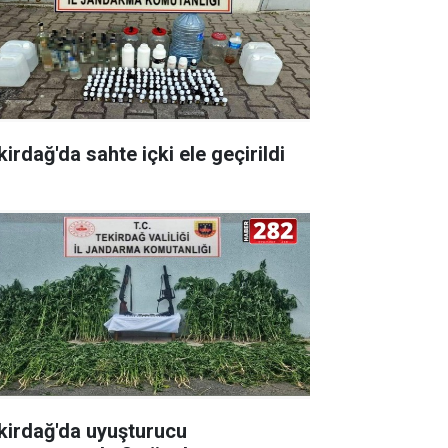
irdağ'da sahte içki ele geçirildi
kirdağ'da uyuşturucu