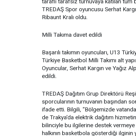
taraflı tarafsız turnuvaya katılan tüm 
TREDAŞ Spor oyuncusu Serhat Kargın t
Ribaunt Kralı oldu.
Milli Takıma davet edildi
Başarılı takımın oyuncuları, U13 Tür
Türkiye Basketbol Milli Takımı alt yapı
Oyuncular, Serhat Kargın ve Yağız Alp
edildi.
TREDAŞ Dağıtım Grup Direktörü Reşit B
sporcularının turnuvanın başından so
ifade etti. Bilgili, “Bölgemizde vatand
de Trakya’da elektrik dağıtım hizmeti
bilinciyle bu ilgilerine destek vermey
halkının basketbola gösterdiği ilginin