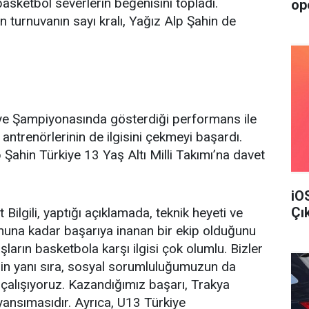
basketbol severlerin beğenisini topladı.
op
urnuvanın sayı kralı, Yağız Alp Şahin de
kiye Şampiyonasında gösterdiği performans ile
 antrenörlerinin de ilgisini çekmeyi başardı.
 Şahin Türkiye 13 Yaş Altı Milli Takımı’na davet
iO
Çı
ilgili, yaptığı açıklamada, teknik heyeti ve
nuna kadar başarıya inanan bir ekip olduğunu
aşların basketbola karşı ilgisi çok olumlu. Bizler
nin yanı sıra, sosyal sorumluluğumuzun da
e çalışıyoruz. Kazandığımız başarı, Trakya
 yansımasıdır. Ayrıca, U13 Türkiye