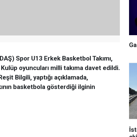
Gal
EDAŞ) Spor U13 Erkek Basketbol Takımı,
Kulüp oyuncuları milli takıma davet edildi.
it Bilgili, yaptığı açıklamada,
ının basketbola gösterdiği ilginin
İs
ek