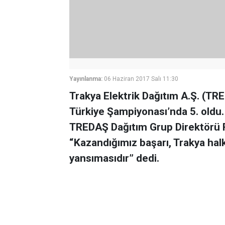
Yayınlanma:
06 Haziran 2017 Salı 11:30
Trakya Elektrik Dağıtım A.Ş. (TR
Türkiye Şampiyonası’nda 5. oldu. 
TREDAŞ Dağıtım Grup Direktörü Reş
“Kazandığımız başarı, Trakya halk
yansımasıdır” dedi.