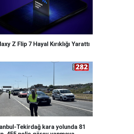
axy Z Flip 7 Hayal Kırıklığı Yarattı
tanbul-Tekirdağ kara yolunda 81
ip, 455 polis görev yapmaya