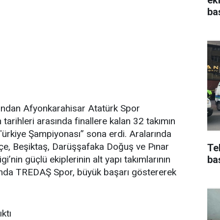
ba
ından Afyonkarahisar Atatürk Spor
arihleri arasında finallere kalan 32 takımın
Türkiye Şampiyonası” sona erdi. Aralarında
çe, Beşiktaş, Darüşşafaka Doğuş ve Pınar
Te
’nin güçlü ekiplerinin alt yapı takımlarının
ba
nda TREDAŞ Spor, büyük başarı göstererek
ktı