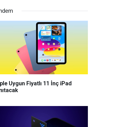
ndem
ple Uygun Fiyatlı 11 İnç iPad
nıtacak