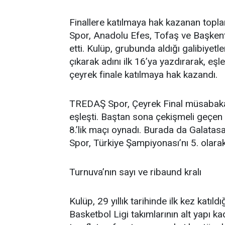
Finallere katılmaya hak kazanan top
Spor, Anadolu Efes, Tofaş ve Başken
etti. Kulüp, grubunda aldığı galibiyet
çıkarak adını ilk 16’ya yazdırarak, eş
çeyrek finale katılmaya hak kazandı.
TREDAŞ Spor, Çeyrek Final müsabakal
eşleşti. Baştan sona çekişmeli geçen 
8.’lik maçı oynadı. Burada da Galat
Spor, Türkiye Şampiyonası’nı 5. olara
Turnuva’nın sayı ve ribaund kralı
Kulüp, 29 yıllık tarihinde ilk kez kat
Basketbol Ligi takımlarının alt yapı k