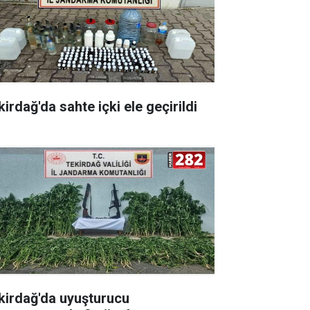
irdağ'da sahte içki ele geçirildi
kirdağ'da uyuşturucu