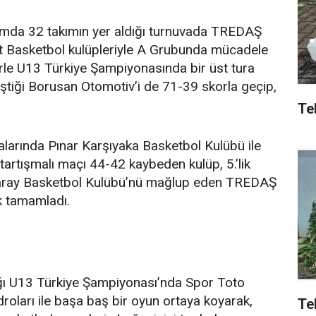
lamda 32 takımın yer aldığı turnuvada TREDAŞ
t Basketbol kulüpleriyle A Grubunda mücadele
lerle U13 Türkiye Şampiyonasında bir üst tura
leştiği Borusan Otomotiv’i de 71-39 skorla geçip,
Tek
arında Pınar Karşıyaka Basketbol Kulübü ile
tartışmalı maçı 44-42 kaybeden kulüp, 5.’lik
asaray Basketbol Kulübü’nü mağlup eden TREDAŞ
k tamamladı.
ıldığı U13 Türkiye Şampiyonası’nda Spor Toto
adroları ile başa baş bir oyun ortaya koyarak,
Te