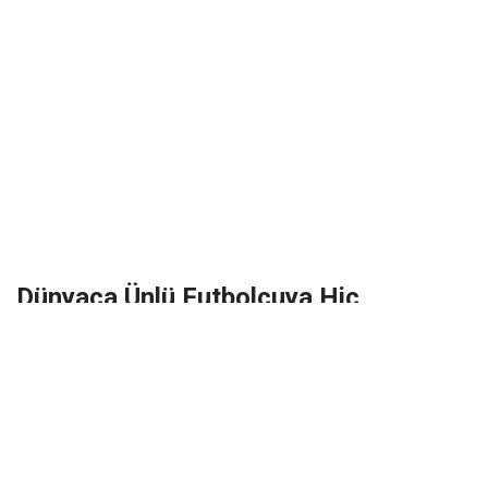
Dünyaca Ünlü Futbolcuya Hiç
Tanımadığı Birinden 1 Milyar Dolar
Miras Kaldı!