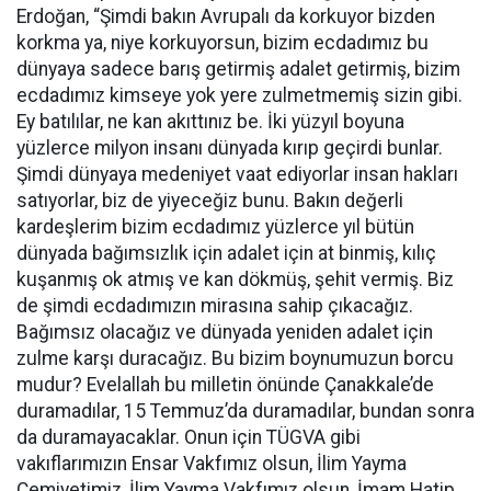
Erdoğan, “Şimdi bakın Avrupalı da korkuyor bizden
korkma ya, niye korkuyorsun, bizim ecdadımız bu
dünyaya sadece barış getirmiş adalet getirmiş, bizim
ecdadımız kimseye yok yere zulmetmemiş sizin gibi.
Ey batılılar, ne kan akıttınız be. İki yüzyıl boyuna
yüzlerce milyon insanı dünyada kırıp geçirdi bunlar.
Şimdi dünyaya medeniyet vaat ediyorlar insan hakları
satıyorlar, biz de yiyeceğiz bunu. Bakın değerli
kardeşlerim bizim ecdadımız yüzlerce yıl bütün
dünyada bağımsızlık için adalet için at binmiş, kılıç
kuşanmış ok atmış ve kan dökmüş, şehit vermiş. Biz
de şimdi ecdadımızın mirasına sahip çıkacağız.
Bağımsız olacağız ve dünyada yeniden adalet için
zulme karşı duracağız. Bu bizim boynumuzun borcu
mudur? Evelallah bu milletin önünde Çanakkale’de
duramadılar, 15 Temmuz’da duramadılar, bundan sonra
da duramayacaklar. Onun için TÜGVA gibi
vakıflarımızın Ensar Vakfımız olsun, İlim Yayma
Cemiyetimiz, İlim Yayma Vakfımız olsun, İmam Hatip