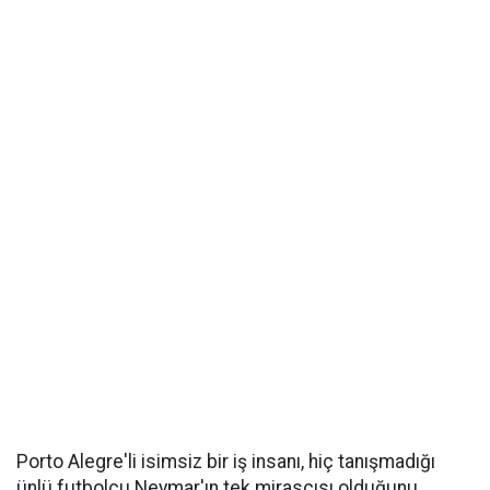
Porto Alegre'li isimsiz bir iş insanı, hiç tanışmadığı
ünlü futbolcu Neymar'ın tek mirasçısı olduğunu