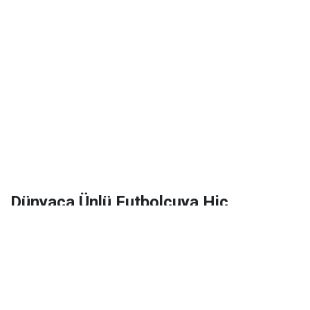
Dünyaca Ünlü Futbolcuya Hiç
Tanımadığı Birinden 1 Milyar Dolar
Miras Kaldı!