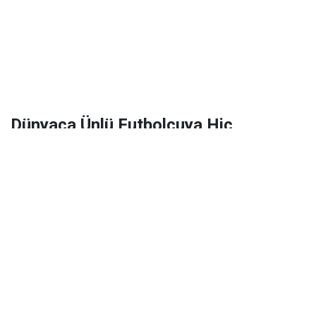
Dünyaca Ünlü Futbolcuya Hiç
Tanımadığı Birinden 1 Milyar Dolar
Miras Kaldı!