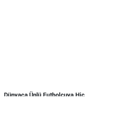
Dünyaca Ünlü Futbolcuya Hiç
Tanımadığı Birinden 1 Milyar Dolar
Miras Kaldı!