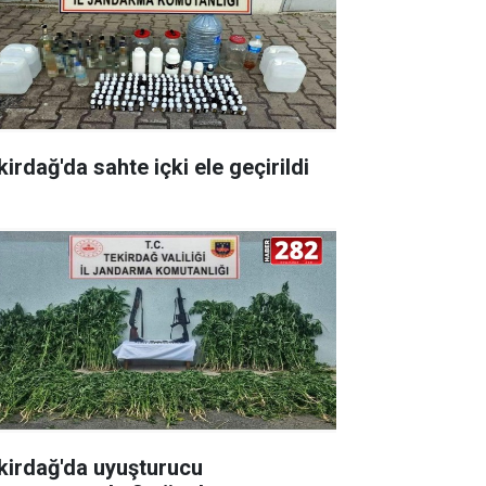
irdağ'da sahte içki ele geçirildi
kirdağ'da uyuşturucu