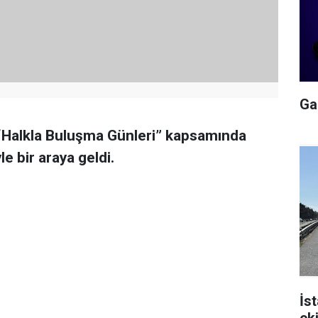
Gal
“Halkla Buluşma Günleri” kapsamında
le bir araya geldi.
İs
ek