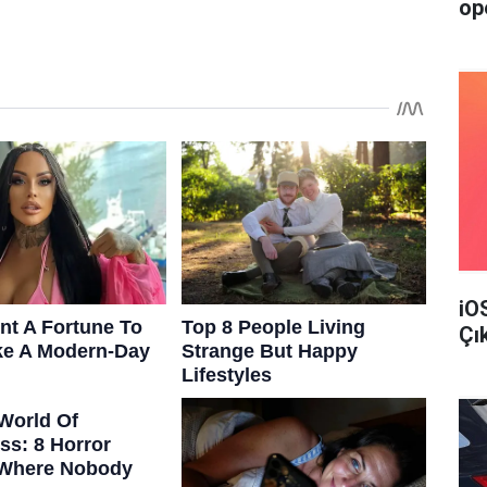
op
iO
Çı