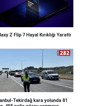
axy Z Flip 7 Hayal Kırıklığı Yarattı
tanbul-Tekirdağ kara yolunda 81
ip, 455 polis görev yapmaya