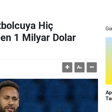
bolcuya Hiç
Gü
en 1 Milyar Dolar
Ap
Ta