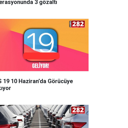
erasyonunda 3 gözaltı
S 19 10 Haziran’da Görücüye
kıyor