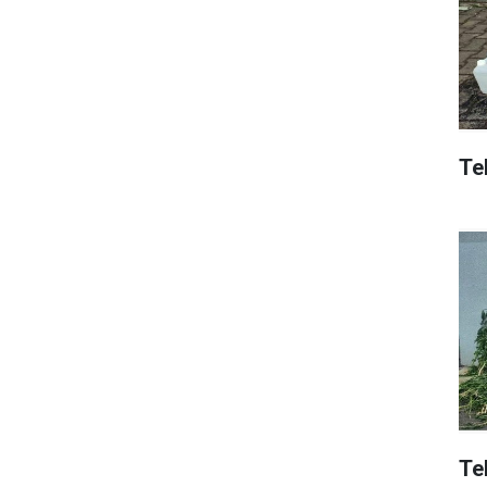
Tek
Te