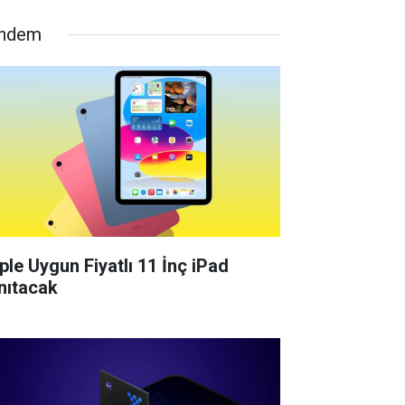
ndem
ple Uygun Fiyatlı 11 İnç iPad
nıtacak