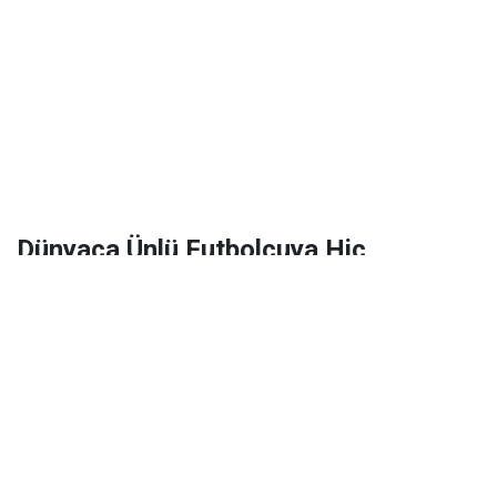
Dünyaca Ünlü Futbolcuya Hiç
Tanımadığı Birinden 1 Milyar Dolar
Miras Kaldı!