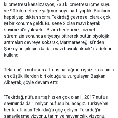
kilometresi kanalizasyon, 730 kilometresi içme suyu
ve 90 kilometrede yağmur suyu hattı yaptık. Bunların
hepsi yapıldıktan sonra Tekirdağ çevresel olarak çok
iyi bir konuma geldi. Bu sene 2 olan mavi bayrak
sayımız 4’e yükseldi. Bizim hedefimiz, hizmet
süremizin sonunda altyapıyı bitirerek bütün biyolojik
arıtmaları devreye sokarak, Marmaraereğlisi’nden
Şarköy’ün çıkışına kadar mavi bayrak almak” ifadelerini
kullandı.
Tekirdağ’ın nüfusun artmasına rağmen işsizlik oranının
en düşük illerden biri olduğunu vurgulayan Başkan
Albayrak, şöyle devam etti:
“Tekirdağ, nüfus artış hızı en çok olan il, 2017 nüfus
sayımında da 1 milyon nüfusu bulacağız. Türkiye’nin
her tarafından Tekirdağ’a göç geliyor. Tekirdağ’ın
sanayileşme vizyonu, tarım ve hayvancılık vizyonu,