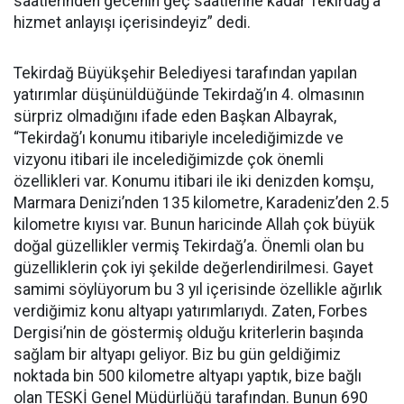
saatlerinden gecenin geç saatlerine kadar Tekirdağ’a
hizmet anlayışı içerisindeyiz” dedi.
Tekirdağ Büyükşehir Belediyesi tarafından yapılan
yatırımlar düşünüldüğünde Tekirdağ’ın 4. olmasının
sürpriz olmadığını ifade eden Başkan Albayrak,
“Tekirdağ’ı konumu itibariyle incelediğimizde ve
vizyonu itibari ile incelediğimizde çok önemli
özellikleri var. Konumu itibari ile iki denizden komşu,
Marmara Denizi’nden 135 kilometre, Karadeniz’den 2.5
kilometre kıyısı var. Bunun haricinde Allah çok büyük
doğal güzellikler vermiş Tekirdağ’a. Önemli olan bu
güzelliklerin çok iyi şekilde değerlendirilmesi. Gayet
samimi söylüyorum bu 3 yıl içerisinde özellikle ağırlık
verdiğimiz konu altyapı yatırımlarıydı. Zaten, Forbes
Dergisi’nin de göstermiş olduğu kriterlerin başında
sağlam bir altyapı geliyor. Biz bu gün geldiğimiz
noktada bin 500 kilometre altyapı yaptık, bize bağlı
olan TESKİ Genel Müdürlüğü tarafından. Bunun 690