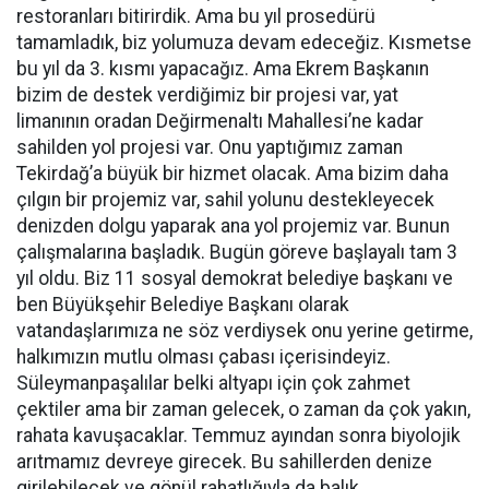
restoranları bitirirdik. Ama bu yıl prosedürü
tamamladık, biz yolumuza devam edeceğiz. Kısmetse
bu yıl da 3. kısmı yapacağız. Ama Ekrem Başkanın
bizim de destek verdiğimiz bir projesi var, yat
limanının oradan Değirmenaltı Mahallesi’ne kadar
sahilden yol projesi var. Onu yaptığımız zaman
Tekirdağ’a büyük bir hizmet olacak. Ama bizim daha
çılgın bir projemiz var, sahil yolunu destekleyecek
denizden dolgu yaparak ana yol projemiz var. Bunun
çalışmalarına başladık. Bugün göreve başlayalı tam 3
yıl oldu. Biz 11 sosyal demokrat belediye başkanı ve
ben Büyükşehir Belediye Başkanı olarak
vatandaşlarımıza ne söz verdiysek onu yerine getirme,
halkımızın mutlu olması çabası içerisindeyiz.
Süleymanpaşalılar belki altyapı için çok zahmet
çektiler ama bir zaman gelecek, o zaman da çok yakın,
rahata kavuşacaklar. Temmuz ayından sonra biyolojik
arıtmamız devreye girecek. Bu sahillerden denize
girilebilecek ve gönül rahatlığıyla da balık